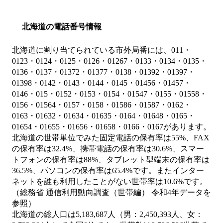
北海道の電話番号情報
北海道に割り当てられている市外局番には、011・
0123・0124・0125・0126・01267・0133・0134・0135・
0136・0137・01372・01377・0138・01392・01397・
01398・0142・0143・0144・0145・01456・01457・
0146・015・0152・0153・0154・01547・0155・01558・
0156・01564・0157・0158・01586・01587・0162・
0163・01632・01634・01635・0164・01648・0165・
01654・01655・01656・01658・0166・0167があります。
北海道の世帯単位でみた固定電話の保有率は55%、FAX
の保有率は32.4%、携帯電話の保有率は30.6%、スマー
トフォンの保有率は88%、タブレット型端末の保有率は
36.5%、パソコンの保有率は65.4%です。またインター
ネットを誰も利用したことがない世帯率は10.6%です。
（総務省 通信利用動向調査（世帯編） 令和4年データを
参照）
北海道の総人口は5,183,687人（男：2,450,393人、女：