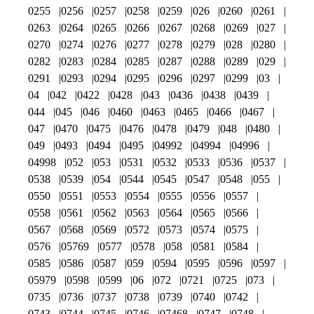
0255
0256
0257
0258
0259
026
0260
0261
0263
0264
0265
0266
0267
0268
0269
027
0270
0274
0276
0277
0278
0279
028
0280
0282
0283
0284
0285
0287
0288
0289
029
0291
0293
0294
0295
0296
0297
0299
03
04
042
0422
0428
043
0436
0438
0439
044
045
046
0460
0463
0465
0466
0467
047
0470
0475
0476
0478
0479
048
0480
049
0493
0494
0495
04992
04994
04996
04998
052
053
0531
0532
0533
0536
0537
0538
0539
054
0544
0545
0547
0548
055
0550
0551
0553
0554
0555
0556
0557
0558
0561
0562
0563
0564
0565
0566
0567
0568
0569
0572
0573
0574
0575
0576
05769
0577
0578
058
0581
0584
0585
0586
0587
059
0594
0595
0596
0597
05979
0598
0599
06
072
0721
0725
073
0735
0736
0737
0738
0739
0740
0742
0743
0744
0745
0746
07468
0747
0748