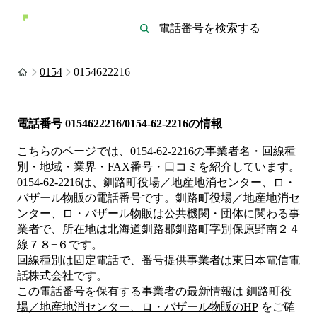
0154
0154622216
電話番号
0154622216/0154-62-2216
の情報
こちらのページでは、
0154-62-2216
の事業者名・回線種
別・地域・業界・FAX番号・口コミを紹介しています。
0154-62-2216
は、
釧路町役場／地産地消センター、ロ・
バザール物販
の電話番号です。
釧路町役場／地産地消セ
ンター、ロ・バザール物販は
公共機関・団体
に関わる事
業者
で、所在地は北海道釧路郡釧路町字別保原野南２４
線７８−６
です。
回線種別は
固定電話
で、番号提供事業者は
東日本電信電
話株式会社
です。
この電話番号を保有する事業者の最新情報は
釧路町役
場／地産地消センター、ロ・バザール物販
のHP
をご確