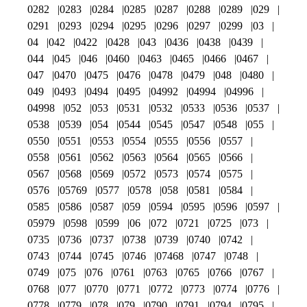
0282
0283
0284
0285
0287
0288
0289
029
0291
0293
0294
0295
0296
0297
0299
03
04
042
0422
0428
043
0436
0438
0439
044
045
046
0460
0463
0465
0466
0467
047
0470
0475
0476
0478
0479
048
0480
049
0493
0494
0495
04992
04994
04996
04998
052
053
0531
0532
0533
0536
0537
0538
0539
054
0544
0545
0547
0548
055
0550
0551
0553
0554
0555
0556
0557
0558
0561
0562
0563
0564
0565
0566
0567
0568
0569
0572
0573
0574
0575
0576
05769
0577
0578
058
0581
0584
0585
0586
0587
059
0594
0595
0596
0597
05979
0598
0599
06
072
0721
0725
073
0735
0736
0737
0738
0739
0740
0742
0743
0744
0745
0746
07468
0747
0748
0749
075
076
0761
0763
0765
0766
0767
0768
077
0770
0771
0772
0773
0774
0776
0778
0779
078
079
0790
0791
0794
0795