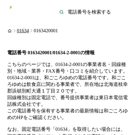
01634
0163420001
電話番号
0163420001/01634-2-0001
の情報
こちらのページでは、
01634-2-0001
の事業者名・回線種
別・地域・業界・FAX番号・口コミを紹介しています。
01634-2-0001
は、
和ごころゆめ
の電話番号です。
和ごこ
ろゆめは
飲食店
に関わる事業者
で、所在地は北海道枝幸
郡浜頓別町大通１丁目２０
です。
回線種別は
固定電話
で、番号提供事業者は
東日本電信電
話株式会社
です。
この電話番号を保有する事業者の最新情報は
和ごころゆ
め
のHP
をご確認ください。
なお、固定電話番号「
01634
」を取得したい場合には、