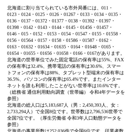
北海道に割り当てられている市外局番には、011・
0123・0124・0125・0126・01267・0133・0134・0135・
0136・0137・01372・01377・0138・01392・01397・
01398・0142・0143・0144・0145・01456・01457・
0146・015・0152・0153・0154・01547・0155・01558・
0156・01564・0157・0158・01586・01587・0162・
0163・01632・01634・01635・0164・01648・0165・
01654・01655・01656・01658・0166・0167があります。
北海道の世帯単位でみた固定電話の保有率は55%、FAX
の保有率は32.4%、携帯電話の保有率は30.6%、スマー
トフォンの保有率は88%、タブレット型端末の保有率は
36.5%、パソコンの保有率は65.4%です。またインター
ネットを誰も利用したことがない世帯率は10.6%です。
（総務省 通信利用動向調査（世帯編） 令和4年データを
参照）
北海道の総人口は5,183,687人（男：2,450,393人、女：
2,733,294人）で全国8位です。世帯数は2,796,536世帯で
全国7位です。（厚生労働省 令和3年人口動態データを
参照）
北海道の事業所数は252,036件で全国6位です。従業者数