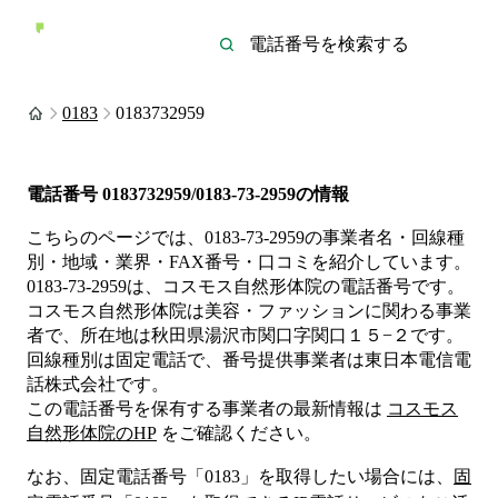
0183
0183732959
電話番号
0183732959/0183-73-2959
の情報
こちらのページでは、
0183-73-2959
の事業者名・回線種
別・地域・業界・FAX番号・口コミを紹介しています。
0183-73-2959
は、
コスモス自然形体院
の電話番号です。
コスモス自然形体院は
美容・ファッション
に関わる事業
者
で、所在地は秋田県湯沢市関口字関口１５−２
です。
回線種別は
固定電話
で、番号提供事業者は
東日本電信電
話株式会社
です。
この電話番号を保有する事業者の最新情報は
コスモス
自然形体院
のHP
をご確認ください。
なお、固定電話番号「
0183
」を取得したい場合には、
固