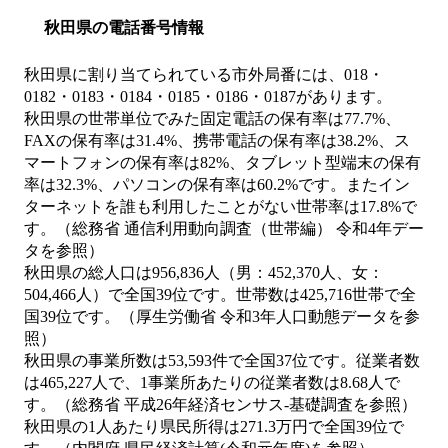
秋田県の電話番号情報
秋田県に割り当てられている市外局番には、018・
0182・0183・0184・0185・0186・0187があります。
秋田県の世帯単位でみた固定電話の保有率は77.7%、
FAXの保有率は31.4%、携帯電話の保有率は38.2%、ス
マートフォンの保有率は82%、タブレット型端末の保有
率は32.3%、パソコンの保有率は60.2%です。またイン
ターネットを誰も利用したことがない世帯率は17.8%で
す。（総務省 通信利用動向調査（世帯編） 令和4年デー
タを参照）
秋田県の総人口は956,836人（男：452,370人、女：
504,466人）で全国39位です。世帯数は425,716世帯で全
国39位です。（厚生労働省 令和3年人口動態データを参
照）
秋田県の事業所数は53,593件で全国37位です。従業者数
は465,227人で、1事業所あたりの従業者数は8.68人で
す。（総務省 平成26年経済センサス‐基礎調査を参照）
秋田県の1人あたり県民所得は271.3万円で全国39位で