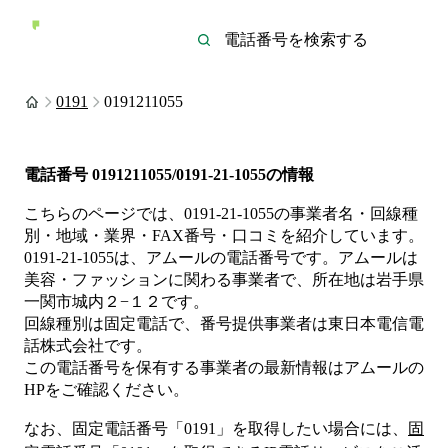
0191
0191211055
電話番号
0191211055/0191-21-1055
の情報
こちらのページでは、
0191-21-1055
の事業者名・回線種
別・地域・業界・FAX番号・口コミを紹介しています。
0191-21-1055
は、
アムール
の電話番号です。
アムールは
美容・ファッション
に関わる事業者
で、所在地は岩手県
一関市城内２−１２
です。
回線種別は
固定電話
で、番号提供事業者は
東日本電信電
話株式会社
です。
この電話番号を保有する事業者の最新情報は
アムール
の
HP
をご確認ください。
なお、固定電話番号「
0191
」を取得したい場合には、
固