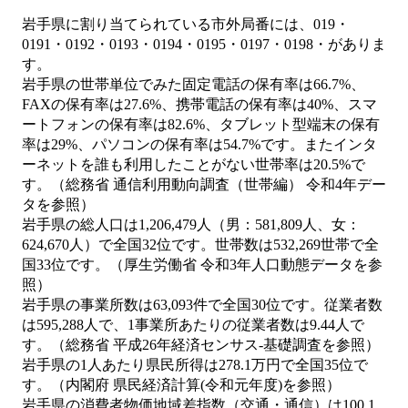
岩手県に割り当てられている市外局番には、019・
0191・0192・0193・0194・0195・0197・0198・がありま
す。
岩手県の世帯単位でみた固定電話の保有率は66.7%、
FAXの保有率は27.6%、携帯電話の保有率は40%、スマ
ートフォンの保有率は82.6%、タブレット型端末の保有
率は29%、パソコンの保有率は54.7%です。またインタ
ーネットを誰も利用したことがない世帯率は20.5%で
す。（総務省 通信利用動向調査（世帯編） 令和4年デー
タを参照）
岩手県の総人口は1,206,479人（男：581,809人、女：
624,670人）で全国32位です。世帯数は532,269世帯で全
国33位です。（厚生労働省 令和3年人口動態データを参
照）
岩手県の事業所数は63,093件で全国30位です。従業者数
は595,288人で、1事業所あたりの従業者数は9.44人で
す。（総務省 平成26年経済センサス‐基礎調査を参照）
岩手県の1人あたり県民所得は278.1万円で全国35位で
す。（内閣府 県民経済計算(令和元年度)を参照）
岩手県の消費者物価地域差指数（交通・通信）は100.1