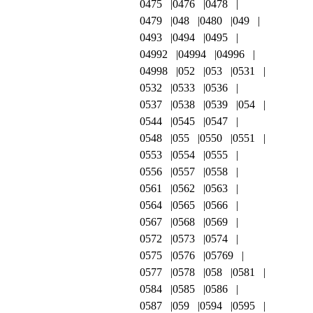
0475
0476
0478
0479
048
0480
049
0493
0494
0495
04992
04994
04996
04998
052
053
0531
0532
0533
0536
0537
0538
0539
054
0544
0545
0547
0548
055
0550
0551
0553
0554
0555
0556
0557
0558
0561
0562
0563
0564
0565
0566
0567
0568
0569
0572
0573
0574
0575
0576
05769
0577
0578
058
0581
0584
0585
0586
0587
059
0594
0595