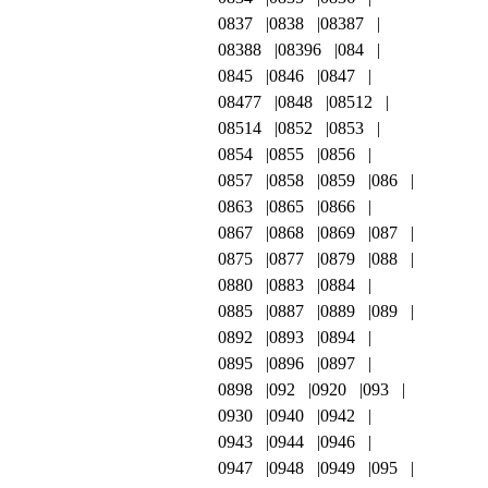
0837
0838
08387
08388
08396
084
0845
0846
0847
08477
0848
08512
08514
0852
0853
0854
0855
0856
0857
0858
0859
086
0863
0865
0866
0867
0868
0869
087
0875
0877
0879
088
0880
0883
0884
0885
0887
0889
089
0892
0893
0894
0895
0896
0897
0898
092
0920
093
0930
0940
0942
0943
0944
0946
0947
0948
0949
095