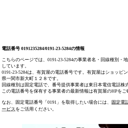
電話番号
0191235284/0191-23-5284
の情報
こちらのページでは、
0191-23-5284
の事業者名・回線種別・地
しています。
0191-23-5284
は、
有賀屋
の電話番号です。
有賀屋は
ショッピン
県一関市新大町１２８
です。
回線種別は
固定電話
で、番号提供事業者は
東日本電信電話株
この電話番号を保有する事業者の最新情報は
有賀屋
のHP
をご
なお、固定電話番号「
0191
」を取得したい場合には、
固定電
ービス
をご活用ください。