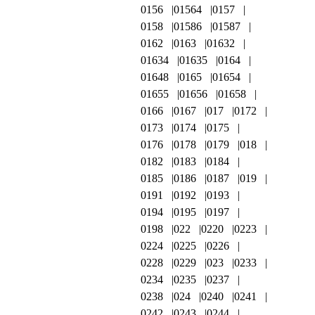
0156
01564
0157
0158
01586
01587
0162
0163
01632
01634
01635
0164
01648
0165
01654
01655
01656
01658
0166
0167
017
0172
0173
0174
0175
0176
0178
0179
018
0182
0183
0184
0185
0186
0187
019
0191
0192
0193
0194
0195
0197
0198
022
0220
0223
0224
0225
0226
0228
0229
023
0233
0234
0235
0237
0238
024
0240
0241
0242
0243
0244