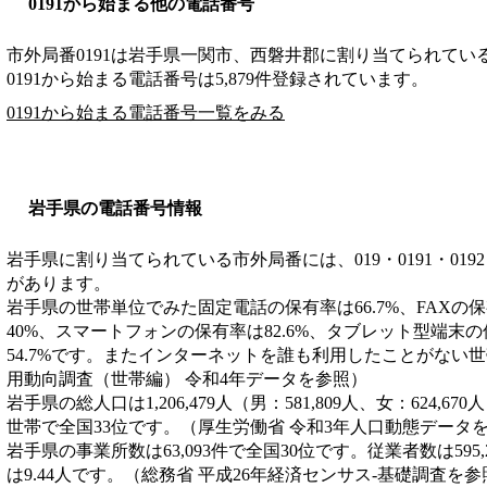
0191から始まる他の電話番号
市外局番
0191
は
岩手県一関市、西磐井郡
に割り当てられてい
0191から始まる電話番号は5,879件登録されています。
0191から始まる電話番号一覧をみる
岩手県の電話番号情報
岩手県に割り当てられている市外局番には、019・0191・0192・019
があります。
岩手県の世帯単位でみた固定電話の保有率は66.7%、FAXの保
40%、スマートフォンの保有率は82.6%、タブレット型端末
54.7%です。またインターネットを誰も利用したことがない世帯
用動向調査（世帯編） 令和4年データを参照）
岩手県の総人口は1,206,479人（男：581,809人、女：624,67
世帯で全国33位です。（厚生労働省 令和3年人口動態データ
岩手県の事業所数は63,093件で全国30位です。従業者数は595
は9.44人です。（総務省 平成26年経済センサス‐基礎調査を参