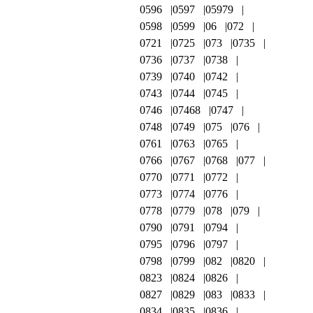
0596
0597
05979
0598
0599
06
072
0721
0725
073
0735
0736
0737
0738
0739
0740
0742
0743
0744
0745
0746
07468
0747
0748
0749
075
076
0761
0763
0765
0766
0767
0768
077
0770
0771
0772
0773
0774
0776
0778
0779
078
079
0790
0791
0794
0795
0796
0797
0798
0799
082
0820
0823
0824
0826
0827
0829
083
0833
0834
0835
0836