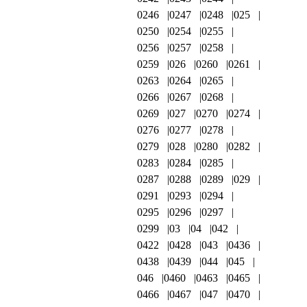
0246
0247
0248
025
0250
0254
0255
0256
0257
0258
0259
026
0260
0261
0263
0264
0265
0266
0267
0268
0269
027
0270
0274
0276
0277
0278
0279
028
0280
0282
0283
0284
0285
0287
0288
0289
029
0291
0293
0294
0295
0296
0297
0299
03
04
042
0422
0428
043
0436
0438
0439
044
045
046
0460
0463
0465
0466
0467
047
0470