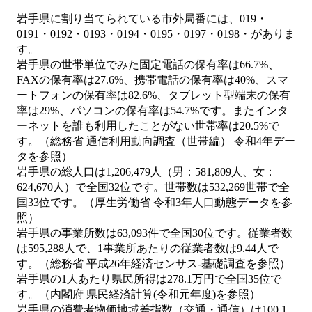
岩手県に割り当てられている市外局番には、019・
0191・0192・0193・0194・0195・0197・0198・がありま
す。
岩手県の世帯単位でみた固定電話の保有率は66.7%、
FAXの保有率は27.6%、携帯電話の保有率は40%、スマ
ートフォンの保有率は82.6%、タブレット型端末の保有
率は29%、パソコンの保有率は54.7%です。またインタ
ーネットを誰も利用したことがない世帯率は20.5%で
す。（総務省 通信利用動向調査（世帯編） 令和4年デー
タを参照）
岩手県の総人口は1,206,479人（男：581,809人、女：
624,670人）で全国32位です。世帯数は532,269世帯で全
国33位です。（厚生労働省 令和3年人口動態データを参
照）
岩手県の事業所数は63,093件で全国30位です。従業者数
は595,288人で、1事業所あたりの従業者数は9.44人で
す。（総務省 平成26年経済センサス‐基礎調査を参照）
岩手県の1人あたり県民所得は278.1万円で全国35位で
す。（内閣府 県民経済計算(令和元年度)を参照）
岩手県の消費者物価地域差指数（交通・通信）は100.1