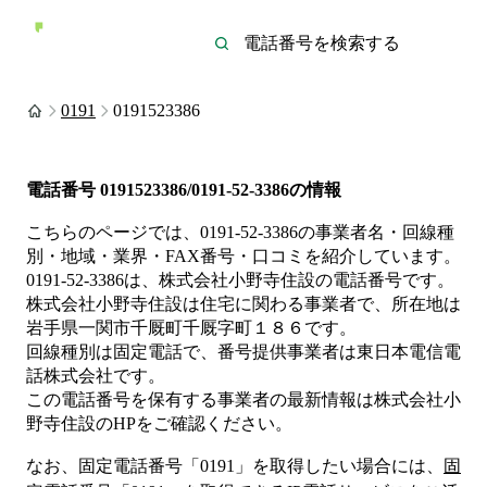
0191
0191523386
電話番号
0191523386/0191-52-3386
の情報
こちらのページでは、
0191-52-3386
の事業者名・回線種
別・地域・業界・FAX番号・口コミを紹介しています。
0191-52-3386
は、
株式会社小野寺住設
の電話番号です。
株式会社小野寺住設は
住宅
に関わる事業者
で、所在地は
岩手県一関市千厩町千厩字町１８６
です。
回線種別は
固定電話
で、番号提供事業者は
東日本電信電
話株式会社
です。
この電話番号を保有する事業者の最新情報は
株式会社小
野寺住設
のHP
をご確認ください。
なお、固定電話番号「
0191
」を取得したい場合には、
固