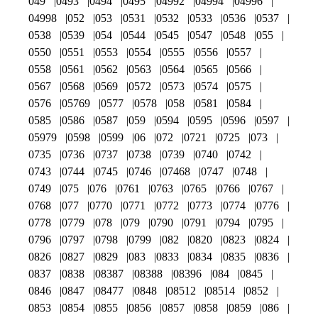
049
0493
0494
0495
04992
04994
04996
04998
052
053
0531
0532
0533
0536
0537
0538
0539
054
0544
0545
0547
0548
055
0550
0551
0553
0554
0555
0556
0557
0558
0561
0562
0563
0564
0565
0566
0567
0568
0569
0572
0573
0574
0575
0576
05769
0577
0578
058
0581
0584
0585
0586
0587
059
0594
0595
0596
0597
05979
0598
0599
06
072
0721
0725
073
0735
0736
0737
0738
0739
0740
0742
0743
0744
0745
0746
07468
0747
0748
0749
075
076
0761
0763
0765
0766
0767
0768
077
0770
0771
0772
0773
0774
0776
0778
0779
078
079
0790
0791
0794
0795
0796
0797
0798
0799
082
0820
0823
0824
0826
0827
0829
083
0833
0834
0835
0836
0837
0838
08387
08388
08396
084
0845
0846
0847
08477
0848
08512
08514
0852
0853
0854
0855
0856
0857
0858
0859
086