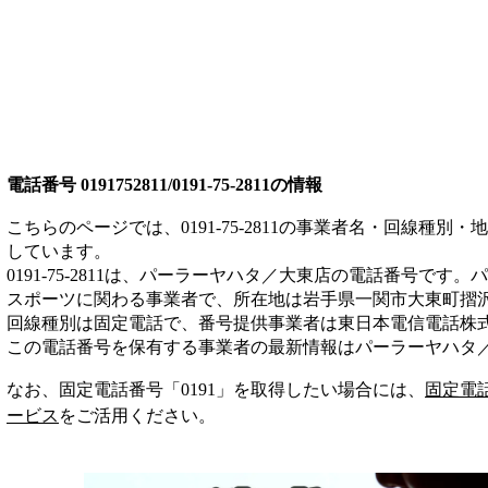
電話番号
0191752811/0191-75-2811
の情報
こちらのページでは、
0191-75-2811
の事業者名・回線種別・地
しています。
0191-75-2811
は、
パーラーヤハタ／大東店
の電話番号です。
パ
スポーツ
に関わる事業者
で、所在地は岩手県一関市大東町摺
回線種別は
固定電話
で、番号提供事業者は
東日本電信電話株
この電話番号を保有する事業者の最新情報は
パーラーヤハタ
なお、固定電話番号「
0191
」を取得したい場合には、
固定電
ービス
をご活用ください。