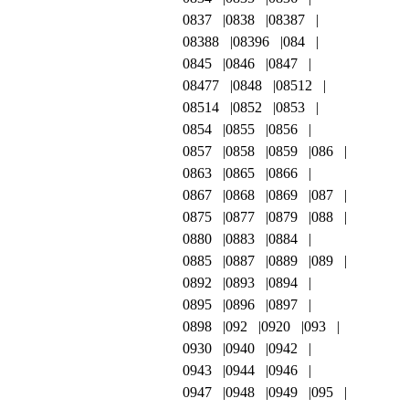
0837
0838
08387
08388
08396
084
0845
0846
0847
08477
0848
08512
08514
0852
0853
0854
0855
0856
0857
0858
0859
086
0863
0865
0866
0867
0868
0869
087
0875
0877
0879
088
0880
0883
0884
0885
0887
0889
089
0892
0893
0894
0895
0896
0897
0898
092
0920
093
0930
0940
0942
0943
0944
0946
0947
0948
0949
095