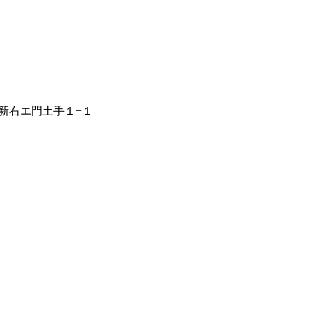
新右エ門土手１−１