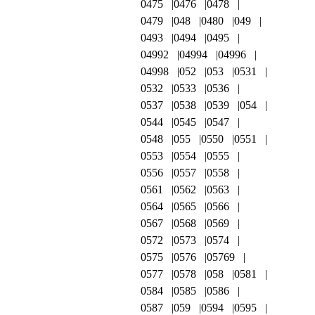
0475
0476
0478
0479
048
0480
049
0493
0494
0495
04992
04994
04996
04998
052
053
0531
0532
0533
0536
0537
0538
0539
054
0544
0545
0547
0548
055
0550
0551
0553
0554
0555
0556
0557
0558
0561
0562
0563
0564
0565
0566
0567
0568
0569
0572
0573
0574
0575
0576
05769
0577
0578
058
0581
0584
0585
0586
0587
059
0594
0595