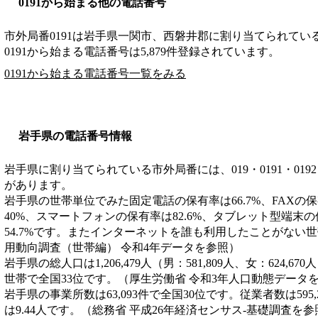
0191から始まる他の電話番号
市外局番
0191
は
岩手県一関市、西磐井郡
に割り当てられてい
0191から始まる電話番号は5,879件登録されています。
0191から始まる電話番号一覧をみる
岩手県の電話番号情報
岩手県に割り当てられている市外局番には、019・0191・0192・019
があります。
岩手県の世帯単位でみた固定電話の保有率は66.7%、FAXの保
40%、スマートフォンの保有率は82.6%、タブレット型端末
54.7%です。またインターネットを誰も利用したことがない世帯
用動向調査（世帯編） 令和4年データを参照）
岩手県の総人口は1,206,479人（男：581,809人、女：624,67
世帯で全国33位です。（厚生労働省 令和3年人口動態データ
岩手県の事業所数は63,093件で全国30位です。従業者数は595
は9.44人です。（総務省 平成26年経済センサス‐基礎調査を参