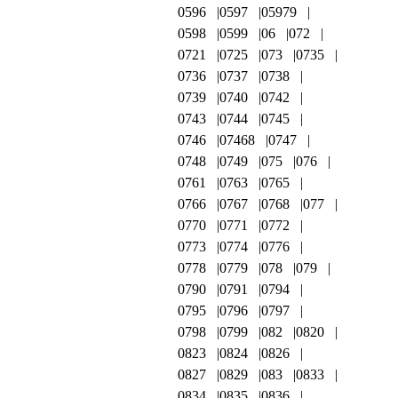
0596
0597
05979
0598
0599
06
072
0721
0725
073
0735
0736
0737
0738
0739
0740
0742
0743
0744
0745
0746
07468
0747
0748
0749
075
076
0761
0763
0765
0766
0767
0768
077
0770
0771
0772
0773
0774
0776
0778
0779
078
079
0790
0791
0794
0795
0796
0797
0798
0799
082
0820
0823
0824
0826
0827
0829
083
0833
0834
0835
0836