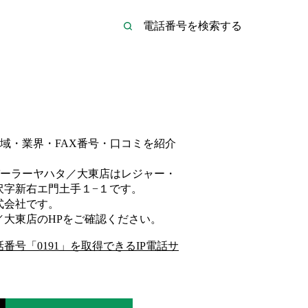
域・業界・FAX番号・口コミを紹介
ーラーヤハタ／大東店は
レジャー・
沢字新右エ門土手１−１
です。
式会社
です。
／大東店
のHP
をご確認ください。
話番号「
0191
」を取得できるIP電話サ