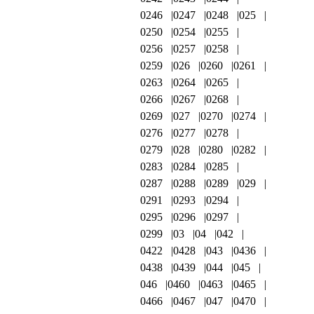
0246
0247
0248
025
0250
0254
0255
0256
0257
0258
0259
026
0260
0261
0263
0264
0265
0266
0267
0268
0269
027
0270
0274
0276
0277
0278
0279
028
0280
0282
0283
0284
0285
0287
0288
0289
029
0291
0293
0294
0295
0296
0297
0299
03
04
042
0422
0428
043
0436
0438
0439
044
045
046
0460
0463
0465
0466
0467
047
0470