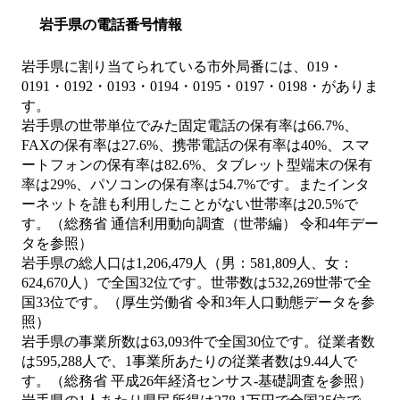
岩手県の電話番号情報
岩手県に割り当てられている市外局番には、019・
0191・0192・0193・0194・0195・0197・0198・がありま
す。
岩手県の世帯単位でみた固定電話の保有率は66.7%、
FAXの保有率は27.6%、携帯電話の保有率は40%、スマ
ートフォンの保有率は82.6%、タブレット型端末の保有
率は29%、パソコンの保有率は54.7%です。またインタ
ーネットを誰も利用したことがない世帯率は20.5%で
す。（総務省 通信利用動向調査（世帯編） 令和4年デー
タを参照）
岩手県の総人口は1,206,479人（男：581,809人、女：
624,670人）で全国32位です。世帯数は532,269世帯で全
国33位です。（厚生労働省 令和3年人口動態データを参
照）
岩手県の事業所数は63,093件で全国30位です。従業者数
は595,288人で、1事業所あたりの従業者数は9.44人で
す。（総務省 平成26年経済センサス‐基礎調査を参照）