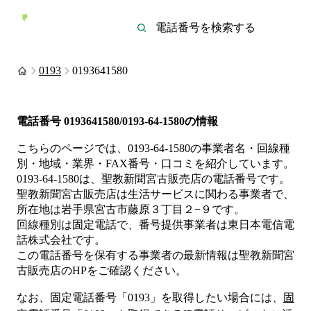
0193
0193641580
電話番号
0193641580/0193-64-1580
の情報
こちらのページでは、
0193-64-1580
の事業者名・回線種
別・地域・業界・FAX番号・口コミを紹介しています。
0193-64-1580
は、
聖教新聞宮古販売店
の電話番号です。
聖教新聞宮古販売店は
生活サービス
に関わる事業者
で、
所在地は岩手県宮古市藤原３丁目２−９
です。
回線種別は
固定電話
で、番号提供事業者は
東日本電信電
話株式会社
です。
この電話番号を保有する事業者の最新情報は
聖教新聞宮
古販売店
のHP
をご確認ください。
なお、固定電話番号「
0193
」を取得したい場合には、
固