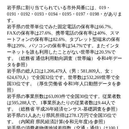
岩手県に割り当てられている市外局番には、019・
0191・0192・0193・0194・0195・0197・0198・がありま
す。
岩手県の世帯単位でみた固定電話の保有率は66.7%、
FAXの保有率は27.6%、携帯電話の保有率は40%、スマ
ートフォンの保有率は82.6%、タブレット型端末の保有
率は29%、パソコンの保有率は54.7%です。またインタ
ーネットを誰も利用したことがない世帯率は20.5%で
す。（総務省 通信利用動向調査（世帯編） 令和4年デー
タを参照）
岩手県の総人口は1,206,479人（男：581,809人、女：
624,670人）で全国32位です。世帯数は532,269世帯で全
国33位です。（厚生労働省 令和3年人口動態データを参
照）
岩手県の事業所数は63,093件で全国30位です。従業者数
は595,288人で、1事業所あたりの従業者数は9.44人で
す。（総務省 平成26年経済センサス‐基礎調査を参照）
岩手県の1人あたり県民所得は278.1万円で全国35位で
す。（内閣府 県民経済計算(令和元年度)を参照）
岩手県の消費者物価地域差指数（交通・通信）は100.1