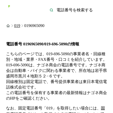
019
0196965090
電話番号
0196965090/019-696-5090
の情報
こちらのページでは、
019-696-5090
の事業者名・回線種
別・地域・業界・FAX番号・口コミを紹介しています。
019-696-5090
は、
ナゴネ商会
の電話番号です。
ナゴネ商
会は
自動車・バイク
に関わる事業者
で、所在地は岩手県
盛岡市黒川４地割５２−６
です。
回線種別は
固定電話
で、番号提供事業者は
東日本電信電
話株式会社
です。
この電話番号を保有する事業者の最新情報は
ナゴネ商会
のHP
をご確認ください。
なお、固定電話番号「
019
」を取得したい場合には、
固