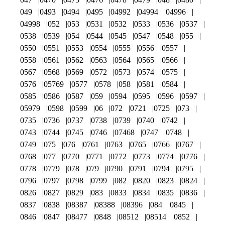
049
0493
0494
0495
04992
04994
04996
04998
052
053
0531
0532
0533
0536
0537
0538
0539
054
0544
0545
0547
0548
055
0550
0551
0553
0554
0555
0556
0557
0558
0561
0562
0563
0564
0565
0566
0567
0568
0569
0572
0573
0574
0575
0576
05769
0577
0578
058
0581
0584
0585
0586
0587
059
0594
0595
0596
0597
05979
0598
0599
06
072
0721
0725
073
0735
0736
0737
0738
0739
0740
0742
0743
0744
0745
0746
07468
0747
0748
0749
075
076
0761
0763
0765
0766
0767
0768
077
0770
0771
0772
0773
0774
0776
0778
0779
078
079
0790
0791
0794
0795
0796
0797
0798
0799
082
0820
0823
0824
0826
0827
0829
083
0833
0834
0835
0836
0837
0838
08387
08388
08396
084
0845
0846
0847
08477
0848
08512
08514
0852