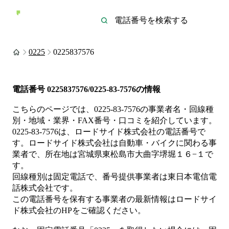
0225
0225837576
電話番号
0225837576/0225-83-7576
の情報
こちらのページでは、
0225-83-7576
の事業者名・回線種
別・地域・業界・FAX番号・口コミを紹介しています。
0225-83-7576
は、
ロードサイド株式会社
の電話番号で
す。
ロードサイド株式会社は
自動車・バイク
に関わる事
業者
で、所在地は宮城県東松島市大曲字堺堀１６−１
で
す。
回線種別は
固定電話
で、番号提供事業者は
東日本電信電
話株式会社
です。
この電話番号を保有する事業者の最新情報は
ロードサイ
ド株式会社
のHP
をご確認ください。