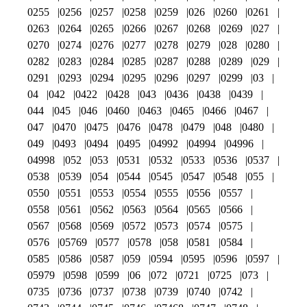
0255
0256
0257
0258
0259
026
0260
0261
0263
0264
0265
0266
0267
0268
0269
027
0270
0274
0276
0277
0278
0279
028
0280
0282
0283
0284
0285
0287
0288
0289
029
0291
0293
0294
0295
0296
0297
0299
03
04
042
0422
0428
043
0436
0438
0439
044
045
046
0460
0463
0465
0466
0467
047
0470
0475
0476
0478
0479
048
0480
049
0493
0494
0495
04992
04994
04996
04998
052
053
0531
0532
0533
0536
0537
0538
0539
054
0544
0545
0547
0548
055
0550
0551
0553
0554
0555
0556
0557
0558
0561
0562
0563
0564
0565
0566
0567
0568
0569
0572
0573
0574
0575
0576
05769
0577
0578
058
0581
0584
0585
0586
0587
059
0594
0595
0596
0597
05979
0598
0599
06
072
0721
0725
073
0735
0736
0737
0738
0739
0740
0742