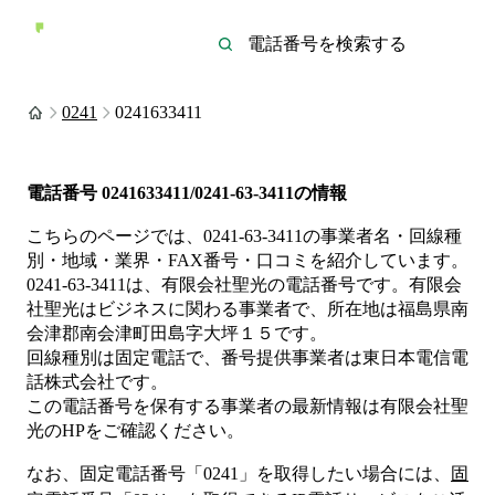
0241
0241633411
電話番号
0241633411/0241-63-3411
の情報
こちらのページでは、
0241-63-3411
の事業者名・回線種
別・地域・業界・FAX番号・口コミを紹介しています。
0241-63-3411
は、
有限会社聖光
の電話番号です。
有限会
社聖光は
ビジネス
に関わる事業者
で、所在地は福島県南
会津郡南会津町田島字大坪１５
です。
回線種別は
固定電話
で、番号提供事業者は
東日本電信電
話株式会社
です。
この電話番号を保有する事業者の最新情報は
有限会社聖
光
のHP
をご確認ください。
なお、固定電話番号「
0241
」を取得したい場合には、
固