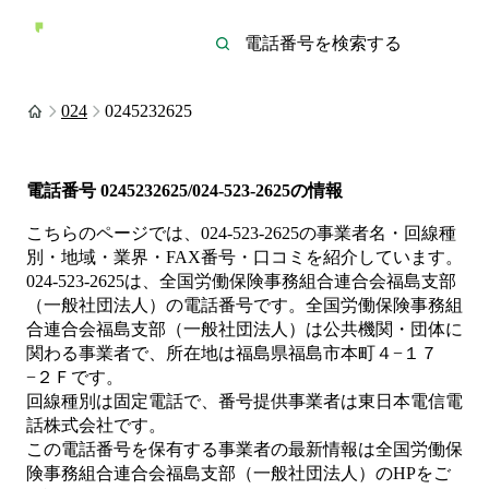
024
0245232625
電話番号
0245232625/024-523-2625
の情報
こちらのページでは、
024-523-2625
の事業者名・回線種
別・地域・業界・FAX番号・口コミを紹介しています。
024-523-2625
は、
全国労働保険事務組合連合会福島支部
（一般社団法人）
の電話番号です。
全国労働保険事務組
合連合会福島支部（一般社団法人）は
公共機関・団体
に
関わる事業者
で、所在地は福島県福島市本町４−１７
−２Ｆ
です。
回線種別は
固定電話
で、番号提供事業者は
東日本電信電
話株式会社
です。
この電話番号を保有する事業者の最新情報は
全国労働保
険事務組合連合会福島支部（一般社団法人）
のHP
をご