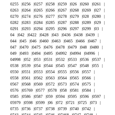
0255
0256
0257
0258
0259
026
0260
0261
0263
0264
0265
0266
0267
0268
0269
027
0270
0274
0276
0277
0278
0279
028
0280
0282
0283
0284
0285
0287
0288
0289
029
0291
0293
0294
0295
0296
0297
0299
03
04
042
0422
0428
043
0436
0438
0439
044
045
046
0460
0463
0465
0466
0467
047
0470
0475
0476
0478
0479
048
0480
049
0493
0494
0495
04992
04994
04996
04998
052
053
0531
0532
0533
0536
0537
0538
0539
054
0544
0545
0547
0548
055
0550
0551
0553
0554
0555
0556
0557
0558
0561
0562
0563
0564
0565
0566
0567
0568
0569
0572
0573
0574
0575
0576
05769
0577
0578
058
0581
0584
0585
0586
0587
059
0594
0595
0596
0597
05979
0598
0599
06
072
0721
0725
073
0735
0736
0737
0738
0739
0740
0742
0743
0744
0745
0746
07468
0747
0748