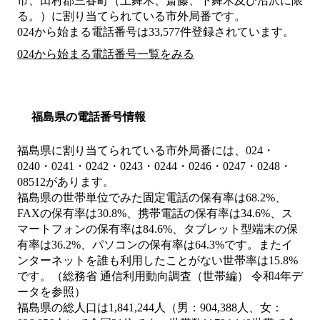
市、田村郡三春町（上舞木、斎藤、下舞木及び沼沢に限
る。）
に割り当てられている市外局番です。
024から始まる電話番号は33,577件登録されています。
024から始まる電話番号一覧をみる
福島県の電話番号情報
福島県に割り当てられている市外局番には、024・
0240・0241・0242・0243・0244・0246・0247・0248・
08512があります。
福島県の世帯単位でみた固定電話の保有率は68.2%、
FAXの保有率は30.8%、携帯電話の保有率は34.6%、ス
マートフォンの保有率は84.6%、タブレット型端末の保
有率は36.2%、パソコンの保有率は64.3%です。またイ
ンターネットを誰も利用したことがない世帯率は15.8%
です。（総務省 通信利用動向調査（世帯編） 令和4年デ
ータを参照）
福島県の総人口は1,841,244人（男：904,388人、女：