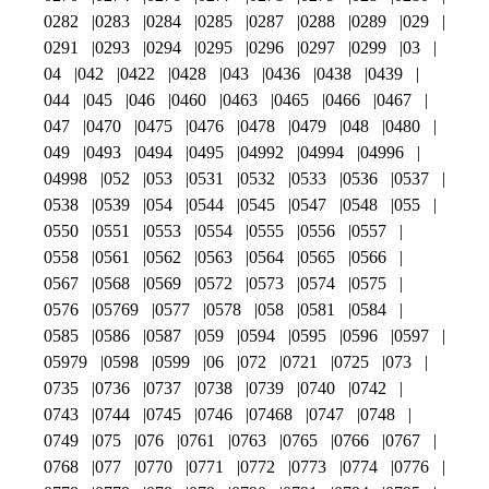
0282
0283
0284
0285
0287
0288
0289
029
0291
0293
0294
0295
0296
0297
0299
03
04
042
0422
0428
043
0436
0438
0439
044
045
046
0460
0463
0465
0466
0467
047
0470
0475
0476
0478
0479
048
0480
049
0493
0494
0495
04992
04994
04996
04998
052
053
0531
0532
0533
0536
0537
0538
0539
054
0544
0545
0547
0548
055
0550
0551
0553
0554
0555
0556
0557
0558
0561
0562
0563
0564
0565
0566
0567
0568
0569
0572
0573
0574
0575
0576
05769
0577
0578
058
0581
0584
0585
0586
0587
059
0594
0595
0596
0597
05979
0598
0599
06
072
0721
0725
073
0735
0736
0737
0738
0739
0740
0742
0743
0744
0745
0746
07468
0747
0748
0749
075
076
0761
0763
0765
0766
0767
0768
077
0770
0771
0772
0773
0774
0776