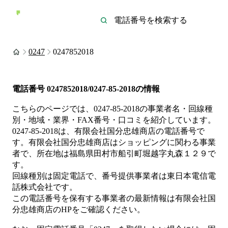
0247
0247852018
電話番号
0247852018/0247-85-2018
の情報
こちらのページでは、
0247-85-2018
の事業者名・回線種
別・地域・業界・FAX番号・口コミを紹介しています。
0247-85-2018
は、
有限会社国分忠雄商店
の電話番号で
す。
有限会社国分忠雄商店は
ショッピング
に関わる事業
者
で、所在地は福島県田村市船引町堀越字丸森１２９
で
す。
回線種別は
固定電話
で、番号提供事業者は
東日本電信電
話株式会社
です。
この電話番号を保有する事業者の最新情報は
有限会社国
分忠雄商店
のHP
をご確認ください。