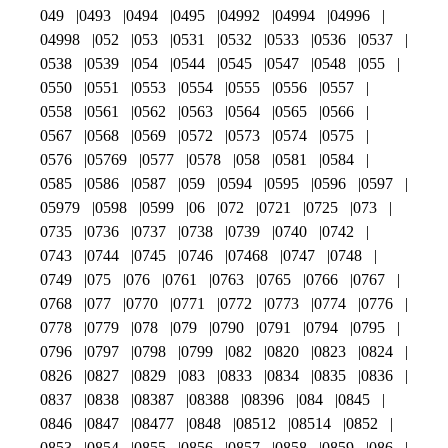
049
0493
0494
0495
04992
04994
04996
04998
052
053
0531
0532
0533
0536
0537
0538
0539
054
0544
0545
0547
0548
055
0550
0551
0553
0554
0555
0556
0557
0558
0561
0562
0563
0564
0565
0566
0567
0568
0569
0572
0573
0574
0575
0576
05769
0577
0578
058
0581
0584
0585
0586
0587
059
0594
0595
0596
0597
05979
0598
0599
06
072
0721
0725
073
0735
0736
0737
0738
0739
0740
0742
0743
0744
0745
0746
07468
0747
0748
0749
075
076
0761
0763
0765
0766
0767
0768
077
0770
0771
0772
0773
0774
0776
0778
0779
078
079
0790
0791
0794
0795
0796
0797
0798
0799
082
0820
0823
0824
0826
0827
0829
083
0833
0834
0835
0836
0837
0838
08387
08388
08396
084
0845
0846
0847
08477
0848
08512
08514
0852
0853
0854
0855
0856
0857
0858
0859
086