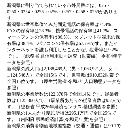
新潟県に割り当てられている市外局番には、025・
0250・0254・0255・0256・0257・0258・0259がありま
す。
新潟県の世帯単位でみた固定電話の保有率は74.4%、
FAXの保有率は28.3%、携帯電話の保有率は41.7%、ス
マートフォンの保有率は86.5%、タブレット型端末の保
有率は38.4%、パソコンの保有率は67.7%です。またイ
ンターネットを誰も利用したことがない世帯率は9.2%
です。（総務省 通信利用動向調査（世帯編） 令和4年デ
ータを参照）
新潟県の総人口は2,188,469人（男：1,063,921人、女：
1,124,548人）で全国15位です。世帯数は910,832世帯で
全国15位です。（厚生労働省 令和3年人口動態データを
参照）
新潟県の事業所数は122,378件で全国14位です。従業者
数は1,125,360人で、1事業所あたりの従業者数は9.2人で
す。（総務省 平成26年経済センサス‐基礎調査を参照）
新潟県の1人あたり県民所得は295.1万円で全国25位で
す。（内閣府 県民経済計算(令和元年度)を参照）
新潟県の消費者物価地域差指数（交通・通信）は99.1で