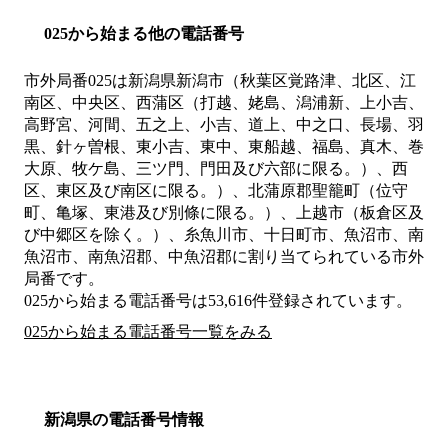
025から始まる他の電話番号
市外局番
025
は
新潟県新潟市（秋葉区覚路津、北区、江
南区、中央区、西蒲区（打越、姥島、潟浦新、上小吉、
高野宮、河間、五之上、小吉、道上、中之口、長場、羽
黒、針ヶ曽根、東小吉、東中、東船越、福島、真木、巻
大原、牧ケ島、三ツ門、門田及び六部に限る。）、西
区、東区及び南区に限る。）、北蒲原郡聖籠町（位守
町、亀塚、東港及び別條に限る。）、上越市（板倉区及
び中郷区を除く。）、糸魚川市、十日町市、魚沼市、南
魚沼市、南魚沼郡、中魚沼郡
に割り当てられている市外
局番です。
025から始まる電話番号は53,616件登録されています。
025から始まる電話番号一覧をみる
新潟県の電話番号情報