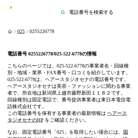
025
0255226778
電話番号
0255226778/025-522-6778
の情報
こちらのページでは、
025-522-6778
の事業者名・回線種
別・地域・業界・FAX番号・口コミを紹介しています。
025-522-6778
は、
ヘアースタジオセナ
の電話番号です。
ヘアースタジオセナは
美容・ファッション
に関わる事業
者
で、所在地は新潟県上越市藤野新田１１８２
です。
回線種別は
固定電話
で、番号提供事業者は
東日本電信電
話株式会社
です。
この電話番号を保有する事業者の最新情報は
ヘアース
タジオセナ
のHP
をご確認ください。
なお、固定電話番号「
025
」を取得したい場合には、
固