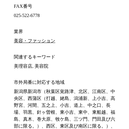
FAX番号
025-522-6778
業界
美容・ファッション
関連するキーワード
美理容店, 美容院
市外局番に対応する地域
新潟県新潟市（秋葉区覚路津、北区、江南区、中
央区、西蒲区（打越、姥島、潟浦新、上小吉、高
野宮、河間、五之上、小吉、道上、中之口、長
場、羽黒、針ヶ曽根、東小吉、東中、東船越、福
島、真木、巻大原、牧ケ島、三ツ門、門田及び六
部に限る。）、西区、東区及び南区に限る。）、