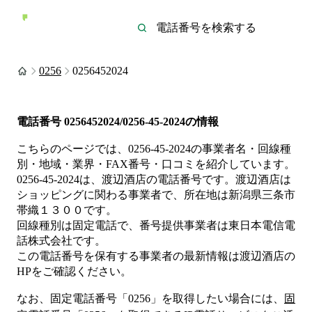
0256
0256452024
電話番号
0256452024/0256-45-2024
の情報
こちらのページでは、
0256-45-2024
の事業者名・回線種
別・地域・業界・FAX番号・口コミを紹介しています。
0256-45-2024
は、
渡辺酒店
の電話番号です。
渡辺酒店は
ショッピング
に関わる事業者
で、所在地は新潟県三条市
帯織１３００
です。
回線種別は
固定電話
で、番号提供事業者は
東日本電信電
話株式会社
です。
この電話番号を保有する事業者の最新情報は
渡辺酒店
の
HP
をご確認ください。
なお、固定電話番号「
0256
」を取得したい場合には、
固