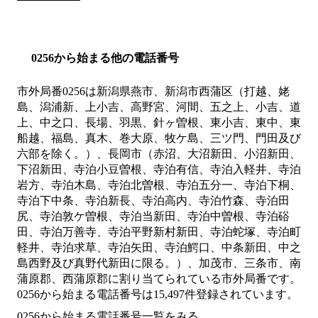
0256から始まる他の電話番号
市外局番
0256
は
新潟県燕市、新潟市西蒲区（打越、姥
島、潟浦新、上小吉、高野宮、河間、五之上、小吉、道
上、中之口、長場、羽黒、針ヶ曽根、東小吉、東中、東
船越、福島、真木、巻大原、牧ケ島、三ツ門、門田及び
六部を除く。）、長岡市（赤沼、大沼新田、小沼新田、
下沼新田、寺泊小豆曽根、寺泊有信、寺泊入軽井、寺泊
岩方、寺泊木島、寺泊北曽根、寺泊五分一、寺泊下桐、
寺泊下中条、寺泊新長、寺泊高内、寺泊竹森、寺泊田
尻、寺泊敦ケ曽根、寺泊当新田、寺泊中曽根、寺泊硲
田、寺泊万善寺、寺泊平野新村新田、寺泊蛇塚、寺泊町
軽井、寺泊求草、寺泊矢田、寺泊鰐口、中条新田、中之
島西野及び真野代新田に限る。）、加茂市、三条市、南
蒲原郡、西蒲原郡
に割り当てられている市外局番です。
0256から始まる電話番号は15,497件登録されています。
0256から始まる電話番号一覧をみる