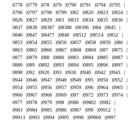
0778
0779
078
079
0790
0791
0794
0795
0796
0797
0798
0799
082
0820
0823
0824
0826
0827
0829
083
0833
0834
0835
0836
0837
0838
08387
08388
08396
084
0845
0846
0847
08477
0848
08512
08514
0852
0853
0854
0855
0856
0857
0858
0859
086
0863
0865
0866
0867
0868
0869
087
0875
0877
0879
088
0880
0883
0884
0885
0887
0889
089
0892
0893
0894
0895
0896
0897
0898
092
0920
093
0930
0940
0942
0943
0944
0946
0947
0948
0949
095
0950
0952
0954
0955
0956
0957
0959
096
0964
0965
0966
0967
0968
0969
097
0972
0973
0974
0977
0978
0979
098
0980
09802
0982
0983
0984
0985
0986
0987
099
09912
09913
0993
0994
0995
0996
09969
0997