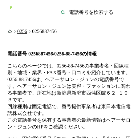
0256
0256887456
電話番号
0256887456/0256-88-7456
の情報
こちらのページでは、
0256-88-7456
の事業者名・回線種
別・地域・業界・FAX番号・口コミを紹介しています。
0256-88-7456
は、
ヘアーサロン・ジュン
の電話番号で
す。
ヘアーサロン・ジュンは
美容・ファッション
に関わ
る事業者
で、所在地は新潟県新潟市西蒲区鱸６２−１０
３
です。
回線種別は
固定電話
で、番号提供事業者は
東日本電信電
話株式会社
です。
この電話番号を保有する事業者の最新情報は
ヘアーサロ
ン・ジュン
のHP
をご確認ください。