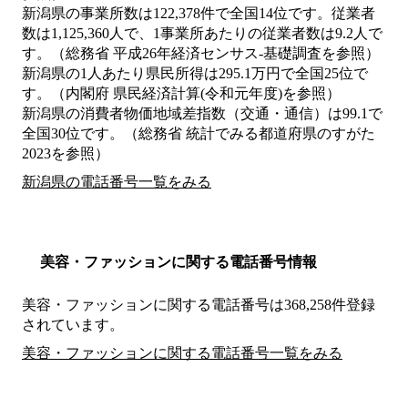
新潟県の事業所数は122,378件で全国14位です。従業者
数は1,125,360人で、1事業所あたりの従業者数は9.2人で
す。（総務省 平成26年経済センサス‐基礎調査を参照）
新潟県の1人あたり県民所得は295.1万円で全国25位で
す。（内閣府 県民経済計算(令和元年度)を参照）
新潟県の消費者物価地域差指数（交通・通信）は99.1で
全国30位です。（総務省 統計でみる都道府県のすがた
2023を参照）
新潟県の電話番号一覧をみる
美容・ファッションに関する電話番号情報
美容・ファッションに関する電話番号は368,258件登録
されています。
美容・ファッションに関する電話番号一覧をみる