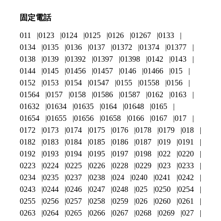
固定電話
011
0123
0124
0125
0126
01267
0133
0134
0135
0136
0137
01372
01374
01377
0138
0139
01392
01397
01398
0142
0143
0144
0145
01456
01457
0146
01466
015
0152
0153
0154
01547
0155
01558
0156
01564
0157
0158
01586
01587
0162
0163
01632
01634
01635
0164
01648
0165
01654
01655
01656
01658
0166
0167
017
0172
0173
0174
0175
0176
0178
0179
018
0182
0183
0184
0185
0186
0187
019
0191
0192
0193
0194
0195
0197
0198
022
0220
0223
0224
0225
0226
0228
0229
023
0233
0234
0235
0237
0238
024
0240
0241
0242
0243
0244
0246
0247
0248
025
0250
0254
0255
0256
0257
0258
0259
026
0260
0261
0263
0264
0265
0266
0267
0268
0269
027