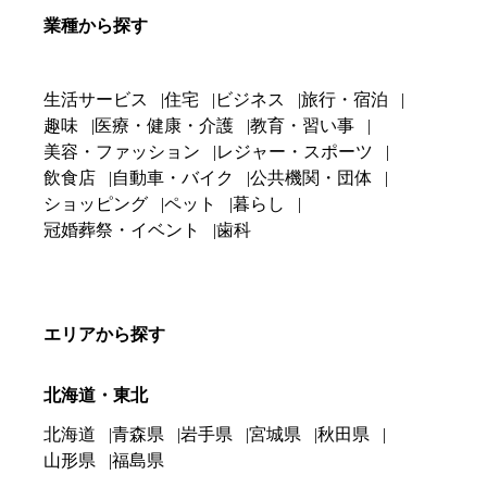
業種から探す
生活サービス
住宅
ビジネス
旅行・宿泊
趣味
医療・健康・介護
教育・習い事
美容・ファッション
レジャー・スポーツ
飲食店
自動車・バイク
公共機関・団体
ショッピング
ペット
暮らし
冠婚葬祭・イベント
歯科
エリアから探す
北海道・東北
北海道
青森県
岩手県
宮城県
秋田県
山形県
福島県