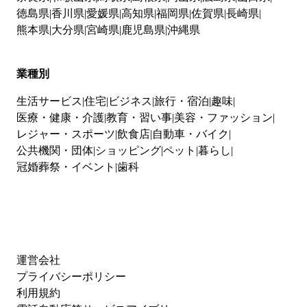
徳島県
香川県
愛媛県
高知県
福岡県
佐賀県
長崎県
熊本県
大分県
宮崎県
鹿児島県
沖縄県
業種別
生活サービス
住宅
ビジネス
旅行・宿泊
趣味
医療・健康・介護
教育・習い事
美容・ファッション
レジャー・スポーツ
飲食店
自動車・バイク
公共機関・団体
ショッピング
ペット
暮らし
冠婚葬祭・イベント
歯科
運営会社
プライバシーポリシー
利用規約