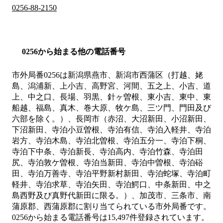
0256-88-2150
0256から始まる他の電話番号
市外局番
0256
は
新潟県燕市、新潟市西蒲区（打越、姥
島、潟浦新、上小吉、高野宮、河間、五之上、小吉、道
上、中之口、長場、羽黒、針ヶ曽根、東小吉、東中、東
船越、福島、真木、巻大原、牧ケ島、三ツ門、門田及び
六部を除く。）、長岡市（赤沼、大沼新田、小沼新田、
下沼新田、寺泊小豆曽根、寺泊有信、寺泊入軽井、寺泊
岩方、寺泊木島、寺泊北曽根、寺泊五分一、寺泊下桐、
寺泊下中条、寺泊新長、寺泊高内、寺泊竹森、寺泊田
尻、寺泊敦ケ曽根、寺泊当新田、寺泊中曽根、寺泊硲
田、寺泊万善寺、寺泊平野新村新田、寺泊蛇塚、寺泊町
軽井、寺泊求草、寺泊矢田、寺泊鰐口、中条新田、中之
島西野及び真野代新田に限る。）、加茂市、三条市、南
蒲原郡、西蒲原郡
に割り当てられている市外局番です。
0256から始まる電話番号は15,497件登録されています。