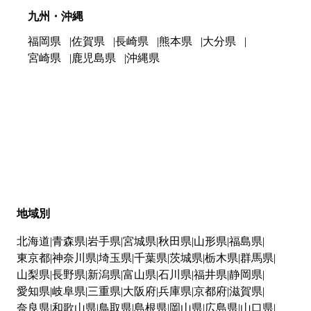
九州・沖縄
福岡県
佐賀県
長崎県
熊本県
大分県
宮崎県
鹿児島県
沖縄県
地域別
北海道
青森県
岩手県
宮城県
秋田県
山形県
福島県
東京都
神奈川県
埼玉県
千葉県
茨城県
栃木県
群馬県
山梨県
長野県
新潟県
富山県
石川県
福井県
静岡県
愛知県
岐阜県
三重県
大阪府
兵庫県
京都府
滋賀県
奈良県
和歌山県
鳥取県
島根県
岡山県
広島県
山口県