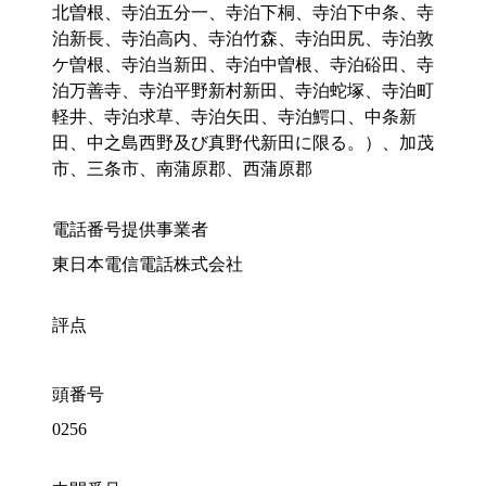
北曽根、寺泊五分一、寺泊下桐、寺泊下中条、寺
泊新長、寺泊高内、寺泊竹森、寺泊田尻、寺泊敦
ケ曽根、寺泊当新田、寺泊中曽根、寺泊硲田、寺
泊万善寺、寺泊平野新村新田、寺泊蛇塚、寺泊町
軽井、寺泊求草、寺泊矢田、寺泊鰐口、中条新
田、中之島西野及び真野代新田に限る。）、加茂
市、三条市、南蒲原郡、西蒲原郡
電話番号提供事業者
東日本電信電話株式会社
評点
頭番号
0256