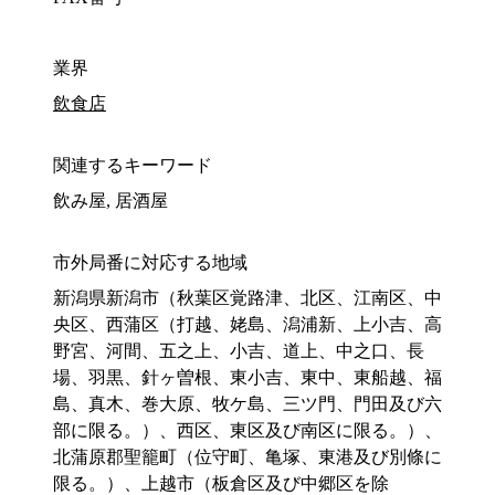
業界
飲食店
関連するキーワード
飲み屋, 居酒屋
市外局番に対応する地域
新潟県新潟市（秋葉区覚路津、北区、江南区、中
央区、西蒲区（打越、姥島、潟浦新、上小吉、高
野宮、河間、五之上、小吉、道上、中之口、長
場、羽黒、針ヶ曽根、東小吉、東中、東船越、福
島、真木、巻大原、牧ケ島、三ツ門、門田及び六
部に限る。）、西区、東区及び南区に限る。）、
北蒲原郡聖籠町（位守町、亀塚、東港及び別條に
限る。）、上越市（板倉区及び中郷区を除