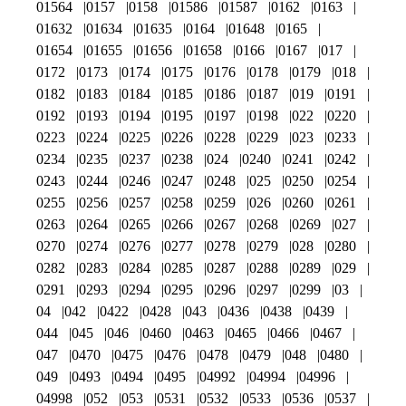
01564
0157
0158
01586
01587
0162
0163
01632
01634
01635
0164
01648
0165
01654
01655
01656
01658
0166
0167
017
0172
0173
0174
0175
0176
0178
0179
018
0182
0183
0184
0185
0186
0187
019
0191
0192
0193
0194
0195
0197
0198
022
0220
0223
0224
0225
0226
0228
0229
023
0233
0234
0235
0237
0238
024
0240
0241
0242
0243
0244
0246
0247
0248
025
0250
0254
0255
0256
0257
0258
0259
026
0260
0261
0263
0264
0265
0266
0267
0268
0269
027
0270
0274
0276
0277
0278
0279
028
0280
0282
0283
0284
0285
0287
0288
0289
029
0291
0293
0294
0295
0296
0297
0299
03
04
042
0422
0428
043
0436
0438
0439
044
045
046
0460
0463
0465
0466
0467
047
0470
0475
0476
0478
0479
048
0480
049
0493
0494
0495
04992
04994
04996
04998
052
053
0531
0532
0533
0536
0537