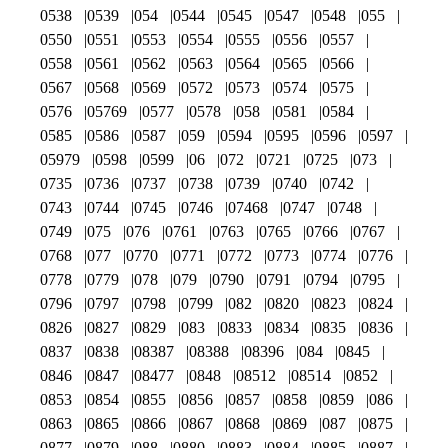
0538
0539
054
0544
0545
0547
0548
055
0550
0551
0553
0554
0555
0556
0557
0558
0561
0562
0563
0564
0565
0566
0567
0568
0569
0572
0573
0574
0575
0576
05769
0577
0578
058
0581
0584
0585
0586
0587
059
0594
0595
0596
0597
05979
0598
0599
06
072
0721
0725
073
0735
0736
0737
0738
0739
0740
0742
0743
0744
0745
0746
07468
0747
0748
0749
075
076
0761
0763
0765
0766
0767
0768
077
0770
0771
0772
0773
0774
0776
0778
0779
078
079
0790
0791
0794
0795
0796
0797
0798
0799
082
0820
0823
0824
0826
0827
0829
083
0833
0834
0835
0836
0837
0838
08387
08388
08396
084
0845
0846
0847
08477
0848
08512
08514
0852
0853
0854
0855
0856
0857
0858
0859
086
0863
0865
0866
0867
0868
0869
087
0875
0877
0879
088
0880
0883
0884
0885
0887