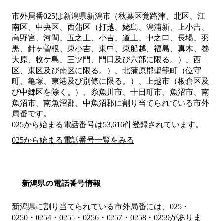
市外局番
025
は
新潟県新潟市（秋葉区覚路津、北区、江
南区、中央区、西蒲区（打越、姥島、潟浦新、上小吉、
高野宮、河間、五之上、小吉、道上、中之口、長場、羽
黒、針ヶ曽根、東小吉、東中、東船越、福島、真木、巻
大原、牧ケ島、三ツ門、門田及び六部に限る。）、西
区、東区及び南区に限る。）、北蒲原郡聖籠町（位守
町、亀塚、東港及び別條に限る。）、上越市（板倉区及
び中郷区を除く。）、糸魚川市、十日町市、魚沼市、南
魚沼市、南魚沼郡、中魚沼郡
に割り当てられている市外
局番です。
025から始まる電話番号は53,616件登録されています。
025から始まる電話番号一覧をみる
新潟県の電話番号情報
新潟県に割り当てられている市外局番には、025・
0250・0254・0255・0256・0257・0258・0259がありま