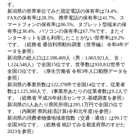
す。
新潟県の世帯単位でみた固定電話の保有率は74.4%、
FAXの保有率は28.3%、携帯電話の保有率は41.7%、ス
マートフォンの保有率は86.5%、タブレット型端末の保
有率は38.4%、パソコンの保有率は67.7%です。またイ
ンターネットを誰も利用したことがない世帯率は9.2%
です。（総務省 通信利用動向調査（世帯編） 令和4年デ
ータを参照）
新潟県の総人口は2,188,469人（男：1,063,921人、女：
1,124,548人）で全国15位です。世帯数は910,832世帯で
全国15位です。（厚生労働省 令和3年人口動態データを
参照）
新潟県の事業所数は122,378件で全国14位です。従業者
数は1,125,360人で、1事業所あたりの従業者数は9.2人で
す。（総務省 平成26年経済センサス‐基礎調査を参照）
新潟県の1人あたり県民所得は295.1万円で全国25位で
す。（内閣府 県民経済計算(令和元年度)を参照）
新潟県の消費者物価地域差指数（交通・通信）は99.1で
全国30位です。（総務省 統計でみる都道府県のすがた
2023を参照）