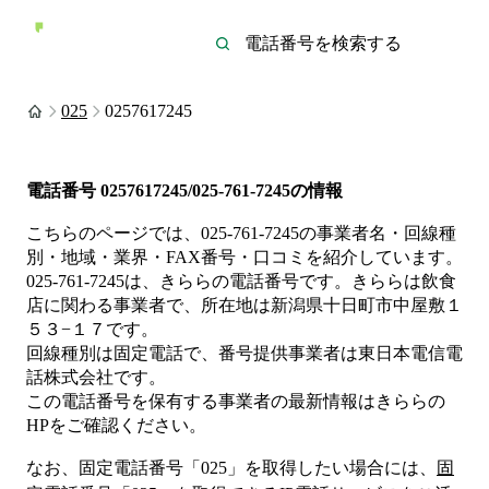
025
0257617245
電話番号
0257617245/025-761-7245
の情報
こちらのページでは、
025-761-7245
の事業者名・回線種
別・地域・業界・FAX番号・口コミを紹介しています。
025-761-7245
は、
きらら
の電話番号です。
きららは
飲食
店
に関わる事業者
で、所在地は新潟県十日町市中屋敷１
５３−１７
です。
回線種別は
固定電話
で、番号提供事業者は
東日本電信電
話株式会社
です。
この電話番号を保有する事業者の最新情報は
きらら
の
HP
をご確認ください。
なお、固定電話番号「
025
」を取得したい場合には、
固