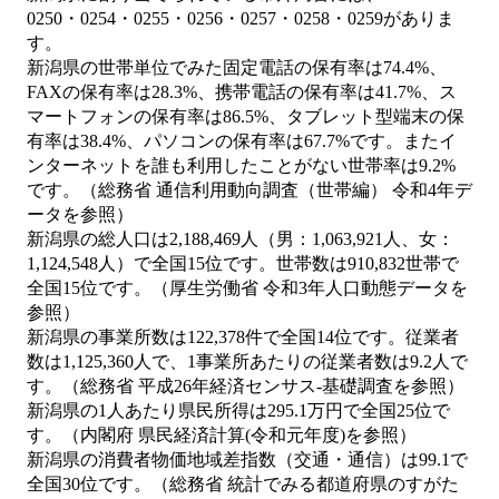
0250・0254・0255・0256・0257・0258・0259がありま
す。
新潟県の世帯単位でみた固定電話の保有率は74.4%、
FAXの保有率は28.3%、携帯電話の保有率は41.7%、ス
マートフォンの保有率は86.5%、タブレット型端末の保
有率は38.4%、パソコンの保有率は67.7%です。またイ
ンターネットを誰も利用したことがない世帯率は9.2%
です。（総務省 通信利用動向調査（世帯編） 令和4年デ
ータを参照）
新潟県の総人口は2,188,469人（男：1,063,921人、女：
1,124,548人）で全国15位です。世帯数は910,832世帯で
全国15位です。（厚生労働省 令和3年人口動態データを
参照）
新潟県の事業所数は122,378件で全国14位です。従業者
数は1,125,360人で、1事業所あたりの従業者数は9.2人で
す。（総務省 平成26年経済センサス‐基礎調査を参照）
新潟県の1人あたり県民所得は295.1万円で全国25位で
す。（内閣府 県民経済計算(令和元年度)を参照）
新潟県の消費者物価地域差指数（交通・通信）は99.1で
全国30位です。（総務省 統計でみる都道府県のすがた