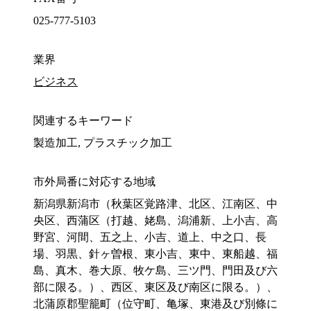
025-777-5103
業界
ビジネス
関連するキーワード
製造加工, プラスチック加工
市外局番に対応する地域
新潟県新潟市（秋葉区覚路津、北区、江南区、中
央区、西蒲区（打越、姥島、潟浦新、上小吉、高
野宮、河間、五之上、小吉、道上、中之口、長
場、羽黒、針ヶ曽根、東小吉、東中、東船越、福
島、真木、巻大原、牧ケ島、三ツ門、門田及び六
部に限る。）、西区、東区及び南区に限る。）、
北蒲原郡聖籠町（位守町、亀塚、東港及び別條に