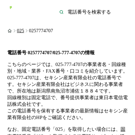
025
0257774707
電話番号
0257774707/025-777-4707
の情報
こちらのページでは、
025-777-4707
の事業者名・回線種
別・地域・業界・FAX番号・口コミを紹介しています。
025-777-4707
は、
セキシン産業有限会社
の電話番号で
す。
セキシン産業有限会社は
ビジネス
に関わる事業者
で、所在地は新潟県南魚沼市浦佐１８８４
です。
回線種別は
固定電話
で、番号提供事業者は
東日本電信電
話株式会社
です。
この電話番号を保有する事業者の最新情報は
セキシン産
業有限会社
のHP
をご確認ください。
なお、固定電話番号「
025
」を取得したい場合には、
固