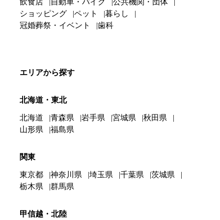
飲食店
自動車・バイク
公共機関・団体
ショッピング
ペット
暮らし
冠婚葬祭・イベント
歯科
エリアから探す
北海道・東北
北海道
青森県
岩手県
宮城県
秋田県
山形県
福島県
関東
東京都
神奈川県
埼玉県
千葉県
茨城県
栃木県
群馬県
甲信越・北陸