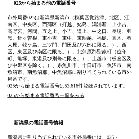
025から始まる他の電話番号
市外局番
025
は
新潟県新潟市（秋葉区覚路津、北区、江
南区、中央区、西蒲区（打越、姥島、潟浦新、上小吉、
高野宮、河間、五之上、小吉、道上、中之口、長場、羽
黒、針ヶ曽根、東小吉、東中、東船越、福島、真木、巻
大原、牧ケ島、三ツ門、門田及び六部に限る。）、西
区、東区及び南区に限る。）、北蒲原郡聖籠町（位守
町、亀塚、東港及び別條に限る。）、上越市（板倉区及
び中郷区を除く。）、糸魚川市、十日町市、魚沼市、南
魚沼市、南魚沼郡、中魚沼郡
に割り当てられている市外
局番です。
025から始まる電話番号は53,616件登録されています。
025から始まる電話番号一覧をみる
新潟県の電話番号情報
新潟県に割り当てられている市外局番には、025・