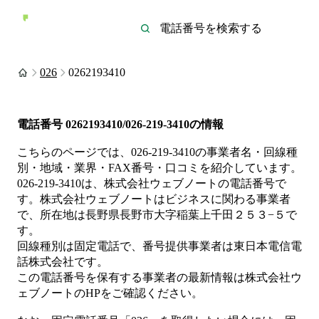
026
0262193410
電話番号
0262193410/026-219-3410
の情報
こちらのページでは、
026-219-3410
の事業者名・回線種
別・地域・業界・FAX番号・口コミを紹介しています。
026-219-3410
は、
株式会社ウェブノート
の電話番号で
す。
株式会社ウェブノートは
ビジネス
に関わる事業者
で、所在地は長野県長野市大字稲葉上千田２５３−５
で
す。
回線種別は
固定電話
で、番号提供事業者は
東日本電信電
話株式会社
です。
この電話番号を保有する事業者の最新情報は
株式会社ウ
ェブノート
のHP
をご確認ください。