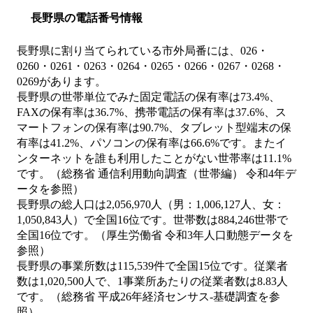
長野県の電話番号情報
長野県に割り当てられている市外局番には、026・
0260・0261・0263・0264・0265・0266・0267・0268・
0269があります。
長野県の世帯単位でみた固定電話の保有率は73.4%、
FAXの保有率は36.7%、携帯電話の保有率は37.6%、ス
マートフォンの保有率は90.7%、タブレット型端末の保
有率は41.2%、パソコンの保有率は66.6%です。またイ
ンターネットを誰も利用したことがない世帯率は11.1%
です。（総務省 通信利用動向調査（世帯編） 令和4年デ
ータを参照）
長野県の総人口は2,056,970人（男：1,006,127人、女：
1,050,843人）で全国16位です。世帯数は884,246世帯で
全国16位です。（厚生労働省 令和3年人口動態データを
参照）
長野県の事業所数は115,539件で全国15位です。従業者
数は1,020,500人で、1事業所あたりの従業者数は8.83人
です。（総務省 平成26年経済センサス‐基礎調査を参
照）