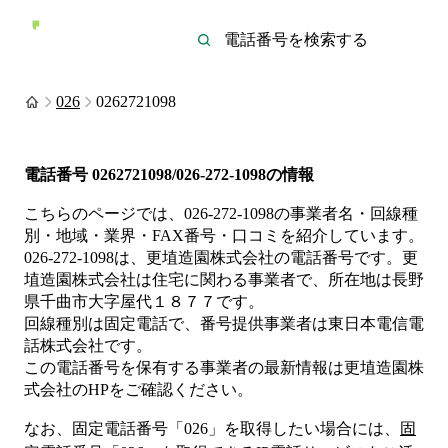
026
0262721098
電話番号
0262721098/026-272-1098
の情報
こちらのページでは、
026-272-1098
の事業者名・回線種
別・地域・業界・FAX番号・口コミを紹介しています。
026-272-1098
は、
更埴造園株式会社
の電話番号です。
更
埴造園株式会社は
住宅
に関わる事業者
で、所在地は長野
県千曲市大字屋代１８７７
です。
回線種別は
固定電話
で、番号提供事業者は
東日本電信電
話株式会社
です。
この電話番号を保有する事業者の最新情報は
更埴造園株
式会社
のHP
をご確認ください。
なお、固定電話番号「
026
」を取得したい場合には、
固