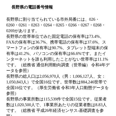
長野県の電話番号情報
長野県に割り当てられている市外局番には、026・
0260・0261・0263・0264・0265・0266・0267・0268・
0269があります。
長野県の世帯単位でみた固定電話の保有率は73.4%、
FAXの保有率は36.7%、携帯電話の保有率は37.6%、ス
マートフォンの保有率は90.7%、タブレット型端末の保
有率は41.2%、パソコンの保有率は66.6%です。またイ
ンターネットを誰も利用したことがない世帯率は11.1%
です。（総務省 通信利用動向調査（世帯編） 令和4年デ
ータを参照）
長野県の総人口は2,056,970人（男：1,006,127人、女：
1,050,843人）で全国16位です。世帯数は884,246世帯で
全国16位です。（厚生労働省 令和3年人口動態データを
参照）
長野県の事業所数は115,539件で全国15位です。従業者
数は1,020,500人で、1事業所あたりの従業者数は8.83人
です。（総務省 平成26年経済センサス‐基礎調査を参