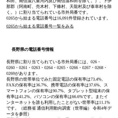
和田、南信濃八重河内及び南信濃和田を除く。）、下伊
那郡（阿南町、売木村、下條村、天龍村及び泰阜村を除
く。）
に割り当てられている市外局番です。
0265から始まる電話番号は16,091件登録されています。
0265から始まる電話番号一覧をみる
長野県の電話番号情報
長野県に割り当てられている市外局番には、026・
0260・0261・0263・0264・0265・0266・0267・0268・
0269があります。
長野県の世帯単位でみた固定電話の保有率は73.4%、
FAXの保有率は36.7%、携帯電話の保有率は37.6%、ス
マートフォンの保有率は90.7%、タブレット型端末の保
有率は41.2%、パソコンの保有率は66.6%です。またイ
ンターネットを誰も利用したことがない世帯率は11.1%
です。（総務省 通信利用動向調査（世帯編） 令和4年デ
ータを参照）