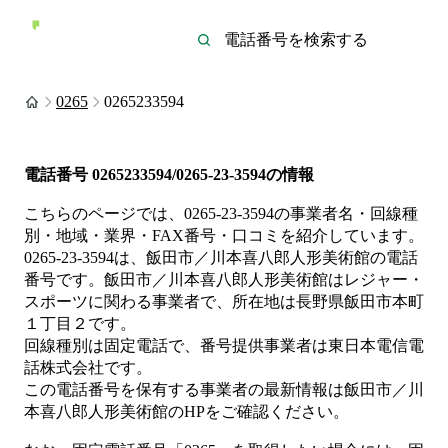
0265
0265233594
電話番号
0265233594/0265-23-3594
の情報
こちらのページでは、
0265-23-3594
の事業者名・回線種
別・地域・業界・FAX番号・口コミを紹介しています。
0265-23-3594
は、
飯田市／川本喜八郎人形美術館
の電話
番号です。
飯田市／川本喜八郎人形美術館は
レジャー・
スポーツ
に関わる事業者
で、所在地は長野県飯田市本町
１丁目２
です。
回線種別は
固定電話
で、番号提供事業者は
東日本電信電
話株式会社
です。
この電話番号を保有する事業者の最新情報は
飯田市／川
本喜八郎人形美術館
のHP
をご確認ください。