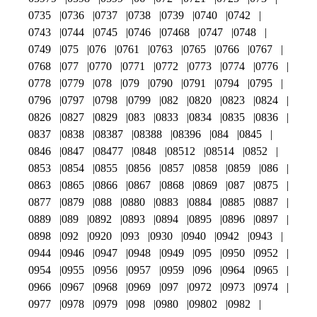
0735
0736
0737
0738
0739
0740
0742
0743
0744
0745
0746
07468
0747
0748
0749
075
076
0761
0763
0765
0766
0767
0768
077
0770
0771
0772
0773
0774
0776
0778
0779
078
079
0790
0791
0794
0795
0796
0797
0798
0799
082
0820
0823
0824
0826
0827
0829
083
0833
0834
0835
0836
0837
0838
08387
08388
08396
084
0845
0846
0847
08477
0848
08512
08514
0852
0853
0854
0855
0856
0857
0858
0859
086
0863
0865
0866
0867
0868
0869
087
0875
0877
0879
088
0880
0883
0884
0885
0887
0889
089
0892
0893
0894
0895
0896
0897
0898
092
0920
093
0930
0940
0942
0943
0944
0946
0947
0948
0949
095
0950
0952
0954
0955
0956
0957
0959
096
0964
0965
0966
0967
0968
0969
097
0972
0973
0974
0977
0978
0979
098
0980
09802
0982