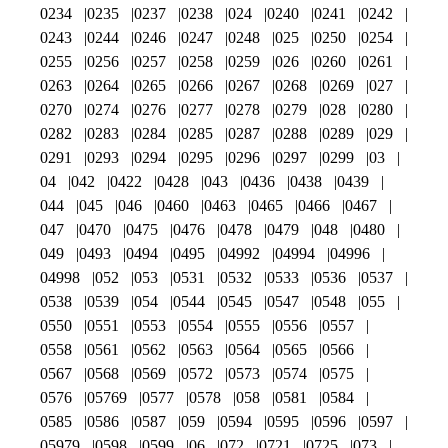
0234
0235
0237
0238
024
0240
0241
0242
0243
0244
0246
0247
0248
025
0250
0254
0255
0256
0257
0258
0259
026
0260
0261
0263
0264
0265
0266
0267
0268
0269
027
0270
0274
0276
0277
0278
0279
028
0280
0282
0283
0284
0285
0287
0288
0289
029
0291
0293
0294
0295
0296
0297
0299
03
04
042
0422
0428
043
0436
0438
0439
044
045
046
0460
0463
0465
0466
0467
047
0470
0475
0476
0478
0479
048
0480
049
0493
0494
0495
04992
04994
04996
04998
052
053
0531
0532
0533
0536
0537
0538
0539
054
0544
0545
0547
0548
055
0550
0551
0553
0554
0555
0556
0557
0558
0561
0562
0563
0564
0565
0566
0567
0568
0569
0572
0573
0574
0575
0576
05769
0577
0578
058
0581
0584
0585
0586
0587
059
0594
0595
0596
0597
05979
0598
0599
06
072
0721
0725
073