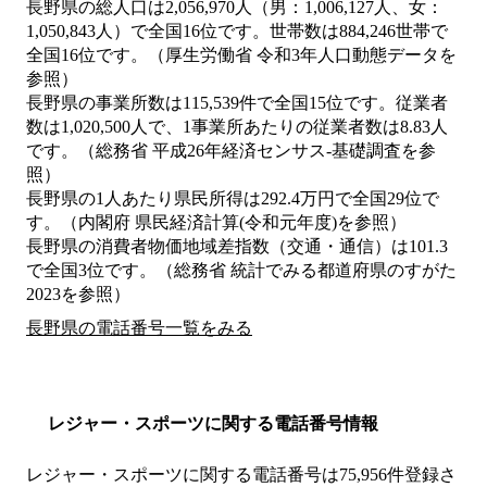
長野県の総人口は2,056,970人（男：1,006,127人、女：
1,050,843人）で全国16位です。世帯数は884,246世帯で
全国16位です。（厚生労働省 令和3年人口動態データを
参照）
長野県の事業所数は115,539件で全国15位です。従業者
数は1,020,500人で、1事業所あたりの従業者数は8.83人
です。（総務省 平成26年経済センサス‐基礎調査を参
照）
長野県の1人あたり県民所得は292.4万円で全国29位で
す。（内閣府 県民経済計算(令和元年度)を参照）
長野県の消費者物価地域差指数（交通・通信）は101.3
で全国3位です。（総務省 統計でみる都道府県のすがた
2023を参照）
長野県の電話番号一覧をみる
レジャー・スポーツに関する電話番号情報
レジャー・スポーツに関する電話番号は75,956件登録さ