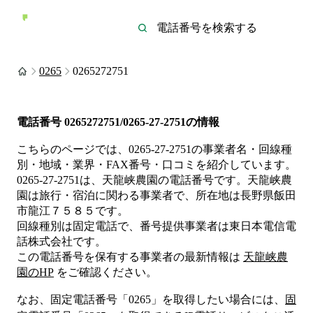
0265
0265272751
電話番号
0265272751/0265-27-2751
の情報
こちらのページでは、
0265-27-2751
の事業者名・回線種
別・地域・業界・FAX番号・口コミを紹介しています。
0265-27-2751
は、
天龍峡農園
の電話番号です。
天龍峡農
園は
旅行・宿泊
に関わる事業者
で、所在地は長野県飯田
市龍江７５８５
です。
回線種別は
固定電話
で、番号提供事業者は
東日本電信電
話株式会社
です。
この電話番号を保有する事業者の最新情報は
天龍峡農
園
のHP
をご確認ください。
なお、固定電話番号「
0265
」を取得したい場合には、
固