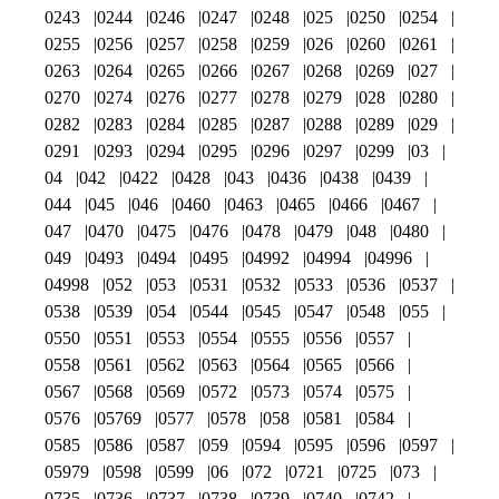
0243
0244
0246
0247
0248
025
0250
0254
0255
0256
0257
0258
0259
026
0260
0261
0263
0264
0265
0266
0267
0268
0269
027
0270
0274
0276
0277
0278
0279
028
0280
0282
0283
0284
0285
0287
0288
0289
029
0291
0293
0294
0295
0296
0297
0299
03
04
042
0422
0428
043
0436
0438
0439
044
045
046
0460
0463
0465
0466
0467
047
0470
0475
0476
0478
0479
048
0480
049
0493
0494
0495
04992
04994
04996
04998
052
053
0531
0532
0533
0536
0537
0538
0539
054
0544
0545
0547
0548
055
0550
0551
0553
0554
0555
0556
0557
0558
0561
0562
0563
0564
0565
0566
0567
0568
0569
0572
0573
0574
0575
0576
05769
0577
0578
058
0581
0584
0585
0586
0587
059
0594
0595
0596
0597
05979
0598
0599
06
072
0721
0725
073
0735
0736
0737
0738
0739
0740
0742