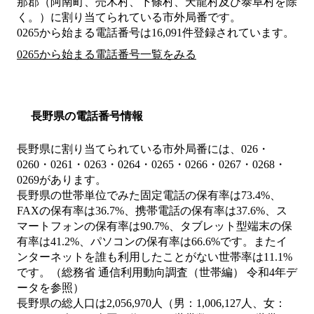
那郡（阿南町、売木村、下條村、天龍村及び泰阜村を除
く。）
に割り当てられている市外局番です。
0265から始まる電話番号は16,091件登録されています。
0265から始まる電話番号一覧をみる
長野県の電話番号情報
長野県に割り当てられている市外局番には、026・
0260・0261・0263・0264・0265・0266・0267・0268・
0269があります。
長野県の世帯単位でみた固定電話の保有率は73.4%、
FAXの保有率は36.7%、携帯電話の保有率は37.6%、ス
マートフォンの保有率は90.7%、タブレット型端末の保
有率は41.2%、パソコンの保有率は66.6%です。またイ
ンターネットを誰も利用したことがない世帯率は11.1%
です。（総務省 通信利用動向調査（世帯編） 令和4年デ
ータを参照）
長野県の総人口は2,056,970人（男：1,006,127人、女：