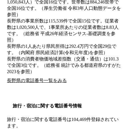
1,050,843人）で全国16位です。世帯数は884,246世帯で
全国16位です。（厚生労働省 令和3年人口動態データを
参照）
長野県の事業所数は115,539件で全国15位です。従業者
数は1,020,500人で、1事業所あたりの従業者数は8.83人
です。（総務省 平成26年経済センサス‐基礎調査を参
照）
長野県の1人あたり県民所得は292.4万円で全国29位で
す。（内閣府 県民経済計算(令和元年度)を参照）
長野県の消費者物価地域差指数（交通・通信）は101.3
で全国3位です。（総務省 統計でみる都道府県のすがた
2023を参照）
長野県の電話番号一覧をみる
旅行・宿泊に関する電話番号情報
旅行・宿泊に関する電話番号は104,469件登録されてい
ます。