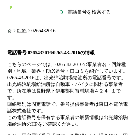
0265
0265432016
電話番号
0265432016/0265-43-2016
の情報
こちらのページでは、
0265-43-2016
の事業者名・回線種
別・地域・業界・FAX番号・口コミを紹介しています。
0265-43-2016
は、
出光綿治駒場給油所
の電話番号です。
出光綿治駒場給油所は
自動車・バイク
に関わる事業者
で、所在地は長野県下伊那郡阿智村駒場４２４−１
で
す。
回線種別は
固定電話
で、番号提供事業者は
東日本電信電
話株式会社
です。
この電話番号を保有する事業者の最新情報は
出光綿治駒
場給油所
のHP
をご確認ください。