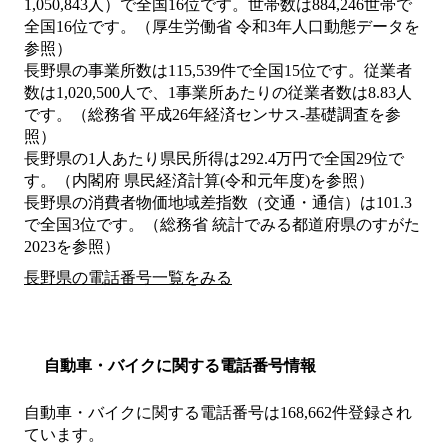
1,050,843人）で全国16位です。世帯数は884,246世帯で
全国16位です。（厚生労働省 令和3年人口動態データを
参照）
長野県の事業所数は115,539件で全国15位です。従業者
数は1,020,500人で、1事業所あたりの従業者数は8.83人
です。（総務省 平成26年経済センサス‐基礎調査を参
照）
長野県の1人あたり県民所得は292.4万円で全国29位で
す。（内閣府 県民経済計算(令和元年度)を参照）
長野県の消費者物価地域差指数（交通・通信）は101.3
で全国3位です。（総務省 統計でみる都道府県のすがた
2023を参照）
長野県の電話番号一覧をみる
自動車・バイクに関する電話番号情報
自動車・バイクに関する電話番号は168,662件登録され
ています。