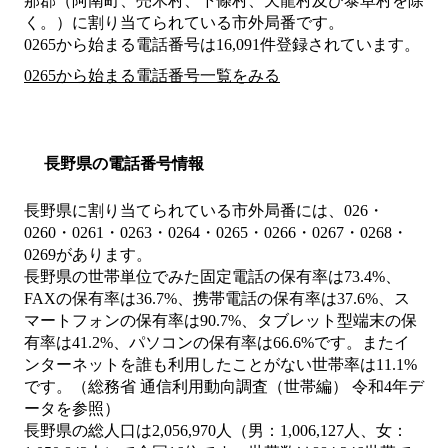
那郡（阿南町、売木村、下條村、天龍村及び泰阜村を除
く。）
に割り当てられている市外局番です。
0265から始まる電話番号は16,091件登録されています。
0265から始まる電話番号一覧をみる
長野県の電話番号情報
長野県に割り当てられている市外局番には、026・
0260・0261・0263・0264・0265・0266・0267・0268・
0269があります。
長野県の世帯単位でみた固定電話の保有率は73.4%、
FAXの保有率は36.7%、携帯電話の保有率は37.6%、ス
マートフォンの保有率は90.7%、タブレット型端末の保
有率は41.2%、パソコンの保有率は66.6%です。またイ
ンターネットを誰も利用したことがない世帯率は11.1%
です。（総務省 通信利用動向調査（世帯編） 令和4年デ
ータを参照）
長野県の総人口は2,056,970人（男：1,006,127人、女：