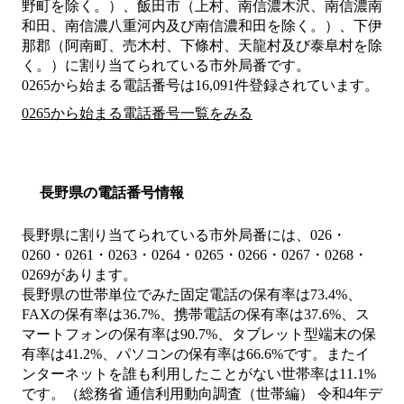
野町を除く。）、飯田市（上村、南信濃木沢、南信濃南
和田、南信濃八重河内及び南信濃和田を除く。）、下伊
那郡（阿南町、売木村、下條村、天龍村及び泰阜村を除
く。）
に割り当てられている市外局番です。
0265から始まる電話番号は16,091件登録されています。
0265から始まる電話番号一覧をみる
長野県の電話番号情報
長野県に割り当てられている市外局番には、026・
0260・0261・0263・0264・0265・0266・0267・0268・
0269があります。
長野県の世帯単位でみた固定電話の保有率は73.4%、
FAXの保有率は36.7%、携帯電話の保有率は37.6%、ス
マートフォンの保有率は90.7%、タブレット型端末の保
有率は41.2%、パソコンの保有率は66.6%です。またイ
ンターネットを誰も利用したことがない世帯率は11.1%
です。（総務省 通信利用動向調査（世帯編） 令和4年デ