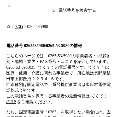
0265
0265535980
電話番号
0265535980/0265-53-5980
の情報
こちらのページでは、
0265-53-5980
の事業者名・回線種
別・地域・業界・FAX番号・口コミを紹介しています。
0265-53-5980
は、
てくてく
の電話番号です。
てくてくは
医療・健康・介護
に関わる事業者
で、所在地は長野県飯
田市上郷飯沼２２３４−５
です。
回線種別は
固定電話
で、番号提供事業者は
東日本電信電
話株式会社
です。
この電話番号を保有する事業者の最新情報は
てくてく
のHP
をご確認ください。
なお、固定電話番号「
0265
」を取得したい場合には、
固