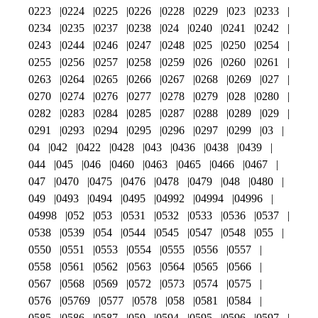
0223
0224
0225
0226
0228
0229
023
0233
0234
0235
0237
0238
024
0240
0241
0242
0243
0244
0246
0247
0248
025
0250
0254
0255
0256
0257
0258
0259
026
0260
0261
0263
0264
0265
0266
0267
0268
0269
027
0270
0274
0276
0277
0278
0279
028
0280
0282
0283
0284
0285
0287
0288
0289
029
0291
0293
0294
0295
0296
0297
0299
03
04
042
0422
0428
043
0436
0438
0439
044
045
046
0460
0463
0465
0466
0467
047
0470
0475
0476
0478
0479
048
0480
049
0493
0494
0495
04992
04994
04996
04998
052
053
0531
0532
0533
0536
0537
0538
0539
054
0544
0545
0547
0548
055
0550
0551
0553
0554
0555
0556
0557
0558
0561
0562
0563
0564
0565
0566
0567
0568
0569
0572
0573
0574
0575
0576
05769
0577
0578
058
0581
0584
0585
0586
0587
059
0594
0595
0596
0597