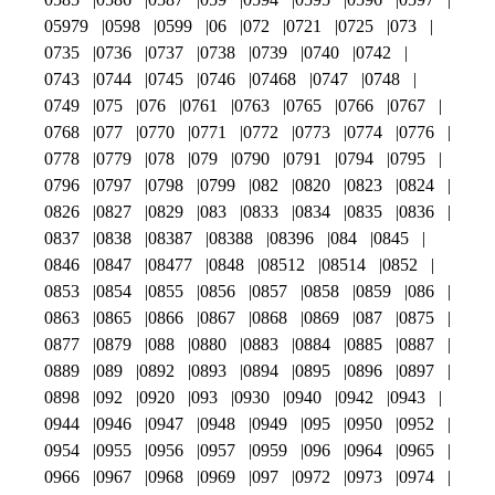
05979
0598
0599
06
072
0721
0725
073
0735
0736
0737
0738
0739
0740
0742
0743
0744
0745
0746
07468
0747
0748
0749
075
076
0761
0763
0765
0766
0767
0768
077
0770
0771
0772
0773
0774
0776
0778
0779
078
079
0790
0791
0794
0795
0796
0797
0798
0799
082
0820
0823
0824
0826
0827
0829
083
0833
0834
0835
0836
0837
0838
08387
08388
08396
084
0845
0846
0847
08477
0848
08512
08514
0852
0853
0854
0855
0856
0857
0858
0859
086
0863
0865
0866
0867
0868
0869
087
0875
0877
0879
088
0880
0883
0884
0885
0887
0889
089
0892
0893
0894
0895
0896
0897
0898
092
0920
093
0930
0940
0942
0943
0944
0946
0947
0948
0949
095
0950
0952
0954
0955
0956
0957
0959
096
0964
0965
0966
0967
0968
0969
097
0972
0973
0974