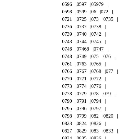
0596
0597
05979
0598
0599
06
072
0721
0725
073
0735
0736
0737
0738
0739
0740
0742
0743
0744
0745
0746
07468
0747
0748
0749
075
076
0761
0763
0765
0766
0767
0768
077
0770
0771
0772
0773
0774
0776
0778
0779
078
079
0790
0791
0794
0795
0796
0797
0798
0799
082
0820
0823
0824
0826
0827
0829
083
0833
0834
0835
0836