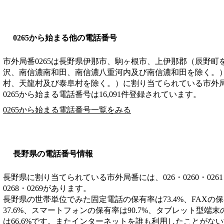
0265から始まる他の電話番号
市外局番
0265
は
長野県伊那市、駒ヶ根市、上伊那郡（辰野町
沢、南信濃南和田、南信濃八重河内及び南信濃和田を除く。
村、天龍村及び泰阜村を除く。）
に割り当てられている市外
0265から始まる電話番号は16,091件登録されています。
0265から始まる電話番号一覧をみる
長野県の電話番号情報
長野県に割り当てられている市外局番には、026・0260・0261・026
0268・0269があります。
長野県の世帯単位でみた固定電話の保有率は73.4%、FAXの保
37.6%、スマートフォンの保有率は90.7%、タブレット型端末
は66.6%です。またインターネットを誰も利用したことがない世