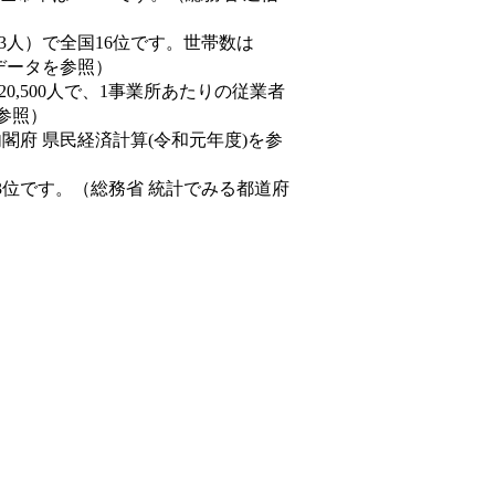
0,843人）で全国16位です。世帯数は
態データを参照）
20,500人で、1事業所あたりの従業者
を参照）
内閣府 県民経済計算(令和元年度)を参
3位です。（総務省 統計でみる都道府