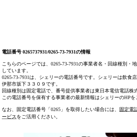
電話番号
0265737931/0265-73-7931
の情報
こちらのページでは、
0265-73-7931
の事業者名・回線種別・地
しています。
0265-73-7931
は、
シェリー
の電話番号です。
シェリーは
飲食店
伊那市坂下３３０９
です。
回線種別は
固定電話
で、番号提供事業者は
東日本電信電話株
この電話番号を保有する事業者の最新情報は
シェリー
のHP
を
なお、固定電話番号「
0265
」を取得したい場合には、
固定電
ービス
をご活用ください。