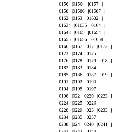
0156
01564
0157
0158
01586
01587
0162
0163
01632
01634
01635
0164
01648
0165
01654
01655
01656
01658
0166
0167
017
0172
0173
0174
0175
0176
0178
0179
018
0182
0183
0184
0185
0186
0187
019
0191
0192
0193
0194
0195
0197
0198
022
0220
0223
0224
0225
0226
0228
0229
023
0233
0234
0235
0237
0238
024
0240
0241
0242
0243
0244