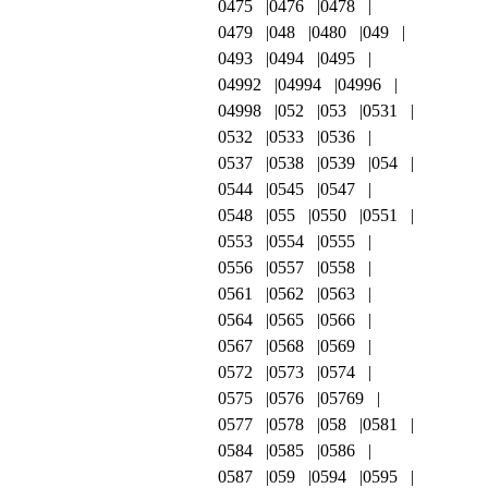
0475
0476
0478
0479
048
0480
049
0493
0494
0495
04992
04994
04996
04998
052
053
0531
0532
0533
0536
0537
0538
0539
054
0544
0545
0547
0548
055
0550
0551
0553
0554
0555
0556
0557
0558
0561
0562
0563
0564
0565
0566
0567
0568
0569
0572
0573
0574
0575
0576
05769
0577
0578
058
0581
0584
0585
0586
0587
059
0594
0595