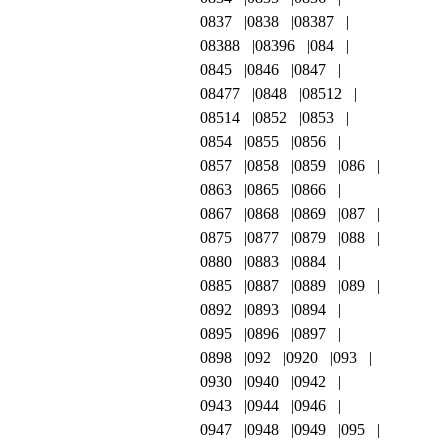
0837
0838
08387
08388
08396
084
0845
0846
0847
08477
0848
08512
08514
0852
0853
0854
0855
0856
0857
0858
0859
086
0863
0865
0866
0867
0868
0869
087
0875
0877
0879
088
0880
0883
0884
0885
0887
0889
089
0892
0893
0894
0895
0896
0897
0898
092
0920
093
0930
0940
0942
0943
0944
0946
0947
0948
0949
095