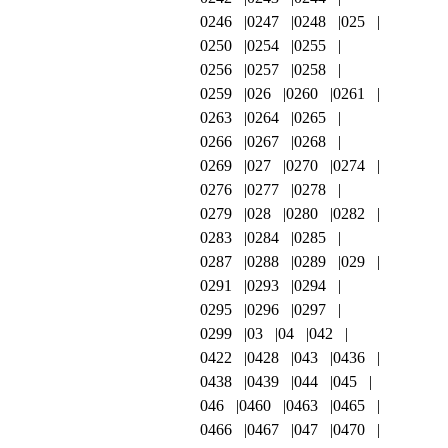
0246
0247
0248
025
0250
0254
0255
0256
0257
0258
0259
026
0260
0261
0263
0264
0265
0266
0267
0268
0269
027
0270
0274
0276
0277
0278
0279
028
0280
0282
0283
0284
0285
0287
0288
0289
029
0291
0293
0294
0295
0296
0297
0299
03
04
042
0422
0428
043
0436
0438
0439
044
045
046
0460
0463
0465
0466
0467
047
0470