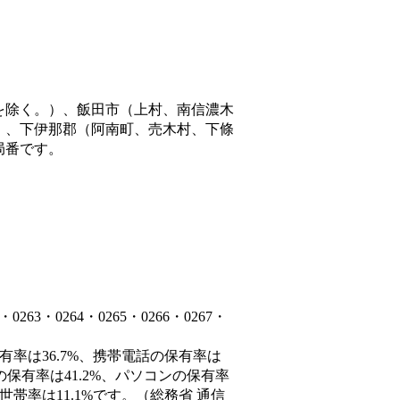
を除く。）、飯田市（上村、南信濃木
）、下伊那郡（阿南町、売木村、下條
局番です。
3・0264・0265・0266・0267・
有率は36.7%、携帯電話の保有率は
の保有率は41.2%、パソコンの保有率
帯率は11.1%です。（総務省 通信