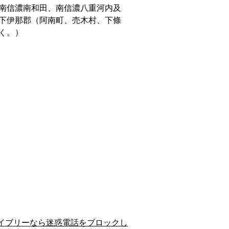
南信濃南和田、南信濃八重河内及
下伊那郡（阿南町、売木村、下條
く。）
イブリーなら迷惑電話をブロックし