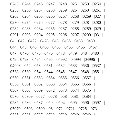
0243
0244
0246
0247
0248
025
0250
0254
0255
0256
0257
0258
0259
026
0260
0261
0263
0264
0265
0266
0267
0268
0269
027
0270
0274
0276
0277
0278
0279
028
0280
0282
0283
0284
0285
0287
0288
0289
029
0291
0293
0294
0295
0296
0297
0299
03
04
042
0422
0428
043
0436
0438
0439
044
045
046
0460
0463
0465
0466
0467
047
0470
0475
0476
0478
0479
048
0480
049
0493
0494
0495
04992
04994
04996
04998
052
053
0531
0532
0533
0536
0537
0538
0539
054
0544
0545
0547
0548
055
0550
0551
0553
0554
0555
0556
0557
0558
0561
0562
0563
0564
0565
0566
0567
0568
0569
0572
0573
0574
0575
0576
05769
0577
0578
058
0581
0584
0585
0586
0587
059
0594
0595
0596
0597
05979
0598
0599
06
072
0721
0725
073
0735
0736
0737
0738
0739
0740
0742