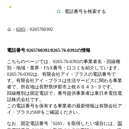
0265
0265760392
電話番号
0265760392/0265-76-0392
の情報
こちらのページでは、
0265-76-0392
の事業者名・回線種
別・地域・業界・FAX番号・口コミを紹介しています。
0265-76-0392
は、
有限会社アイ・プラス
の電話番号で
す。
有限会社アイ・プラスは
生活サービス
に関わる事業
者
で、所在地は長野県伊那市上牧６６４３−３
です。
回線種別は
固定電話
で、番号提供事業者は
東日本電信電
話株式会社
です。
この電話番号を保有する事業者の最新情報は
有限会社ア
イ・プラス
のHP
をご確認ください。
なお、固定電話番号「
0265
」を取得したい場合には、
固