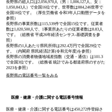
長野県の総人口は2,056,970人（男：1,006,127人、女：
1,050,843人）で全国16位です。世帯数は884,246世帯で
全国16位です。（厚生労働省 令和3年人口動態データを
参照）
長野県の事業所数は115,539件で全国15位です。従業者
数は1,020,500人で、1事業所あたりの従業者数は8.83人
です。（総務省 平成26年経済センサス‐基礎調査を参
照）
長野県の1人あたり県民所得は292.4万円で全国29位で
す。（内閣府 県民経済計算(令和元年度)を参照）
長野県の消費者物価地域差指数（交通・通信）は101.3
で全国3位です。（総務省 統計でみる都道府県のすがた
2023を参照）
長野県の電話番号一覧をみる
医療・健康・介護に関する電話番号情報
医療・健康・介護に関する電話番号は450,272件登録さ