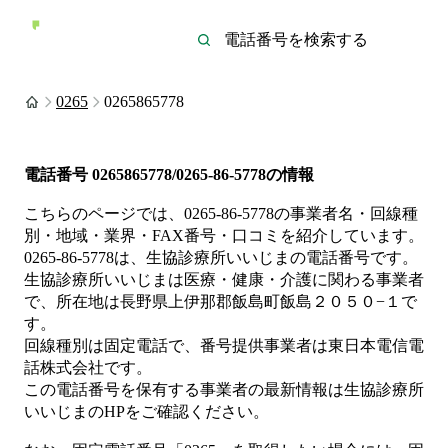
0265
0265865778
電話番号
0265865778/0265-86-5778
の情報
こちらのページでは、
0265-86-5778
の事業者名・回線種
別・地域・業界・FAX番号・口コミを紹介しています。
0265-86-5778
は、
生協診療所いいじま
の電話番号です。
生協診療所いいじまは
医療・健康・介護
に関わる事業者
で、所在地は長野県上伊那郡飯島町飯島２０５０−１
で
す。
回線種別は
固定電話
で、番号提供事業者は
東日本電信電
話株式会社
です。
この電話番号を保有する事業者の最新情報は
生協診療所
いいじま
のHP
をご確認ください。