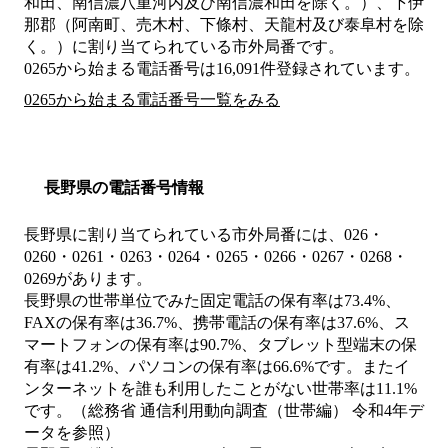
和田、南信濃八重河内及び南信濃和田を除く。）、下伊
那郡（阿南町、売木村、下條村、天龍村及び泰阜村を除
く。）
に割り当てられている市外局番です。
0265から始まる電話番号は16,091件登録されています。
0265から始まる電話番号一覧をみる
長野県の電話番号情報
長野県に割り当てられている市外局番には、026・
0260・0261・0263・0264・0265・0266・0267・0268・
0269があります。
長野県の世帯単位でみた固定電話の保有率は73.4%、
FAXの保有率は36.7%、携帯電話の保有率は37.6%、ス
マートフォンの保有率は90.7%、タブレット型端末の保
有率は41.2%、パソコンの保有率は66.6%です。またイ
ンターネットを誰も利用したことがない世帯率は11.1%
です。（総務省 通信利用動向調査（世帯編） 令和4年デ
ータを参照）