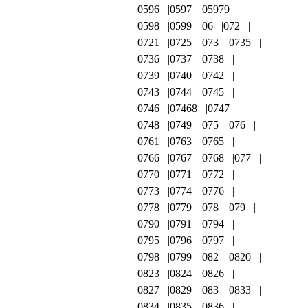
0596
0597
05979
0598
0599
06
072
0721
0725
073
0735
0736
0737
0738
0739
0740
0742
0743
0744
0745
0746
07468
0747
0748
0749
075
076
0761
0763
0765
0766
0767
0768
077
0770
0771
0772
0773
0774
0776
0778
0779
078
079
0790
0791
0794
0795
0796
0797
0798
0799
082
0820
0823
0824
0826
0827
0829
083
0833
0834
0835
0836