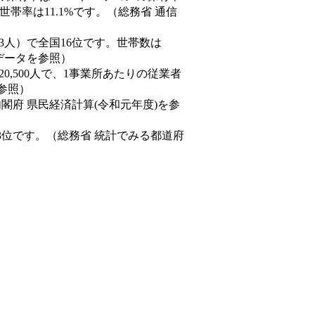
帯率は11.1%です。（総務省 通信
0,843人）で全国16位です。世帯数は
態データを参照）
20,500人で、1事業所あたりの従業者
を参照）
内閣府 県民経済計算(令和元年度)を参
3位です。（総務省 統計でみる都道府