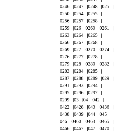
0246
0247
0248
025
0250
0254
0255
0256
0257
0258
0259
026
0260
0261
0263
0264
0265
0266
0267
0268
0269
027
0270
0274
0276
0277
0278
0279
028
0280
0282
0283
0284
0285
0287
0288
0289
029
0291
0293
0294
0295
0296
0297
0299
03
04
042
0422
0428
043
0436
0438
0439
044
045
046
0460
0463
0465
0466
0467
047
0470