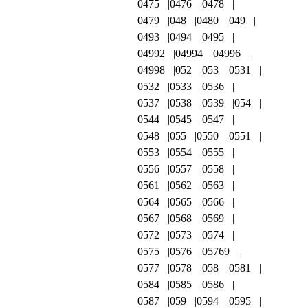
0475
0476
0478
0479
048
0480
049
0493
0494
0495
04992
04994
04996
04998
052
053
0531
0532
0533
0536
0537
0538
0539
054
0544
0545
0547
0548
055
0550
0551
0553
0554
0555
0556
0557
0558
0561
0562
0563
0564
0565
0566
0567
0568
0569
0572
0573
0574
0575
0576
05769
0577
0578
058
0581
0584
0585
0586
0587
059
0594
0595