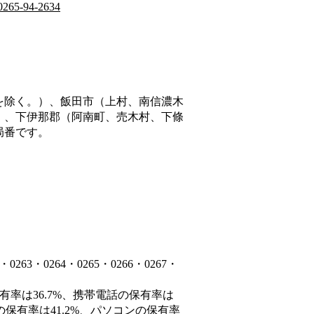
0265-94-2634
を除く。）、飯田市（上村、南信濃木
）、下伊那郡（阿南町、売木村、下條
局番です。
3・0264・0265・0266・0267・
有率は36.7%、携帯電話の保有率は
の保有率は41.2%、パソコンの保有率