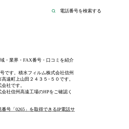
域・業界・FAX番号・口コミを紹介
号です。
積水フィルム株式会社信州
市高遠町上山田２４３５−５０
です。
式会社
です。
式会社信州高遠工場
のHP
をご確認く
話番号「
0265
」を取得できるIP電話サ