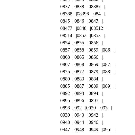
0837
0838
08387
08388
08396
084
0845
0846
0847
08477
0848
08512
08514
0852
0853
0854
0855
0856
0857
0858
0859
086
0863
0865
0866
0867
0868
0869
087
0875
0877
0879
088
0880
0883
0884
0885
0887
0889
089
0892
0893
0894
0895
0896
0897
0898
092
0920
093
0930
0940
0942
0943
0944
0946
0947
0948
0949
095