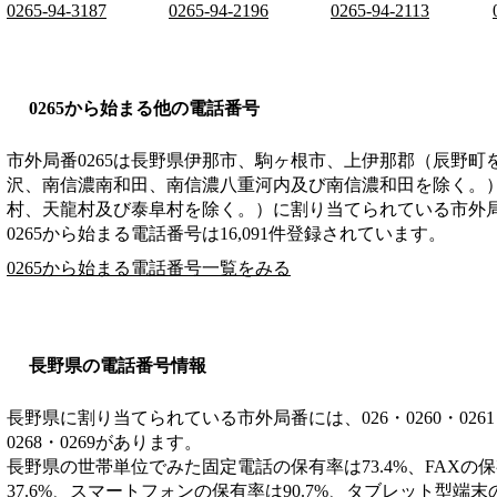
0265-94-3187
0265-94-2196
0265-94-2113
0265から始まる他の電話番号
市外局番
0265
は
長野県伊那市、駒ヶ根市、上伊那郡（辰野町
沢、南信濃南和田、南信濃八重河内及び南信濃和田を除く。
村、天龍村及び泰阜村を除く。）
に割り当てられている市外
0265から始まる電話番号は16,091件登録されています。
0265から始まる電話番号一覧をみる
長野県の電話番号情報
長野県に割り当てられている市外局番には、026・0260・0261・026
0268・0269があります。
長野県の世帯単位でみた固定電話の保有率は73.4%、FAXの保
37.6%、スマートフォンの保有率は90.7%、タブレット型端末