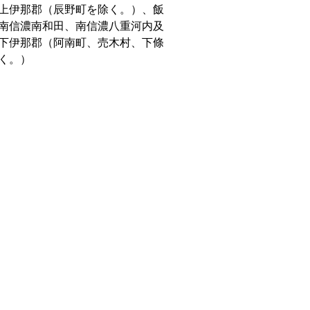
上伊那郡（辰野町を除く。）、飯
南信濃南和田、南信濃八重河内及
下伊那郡（阿南町、売木村、下條
く。）