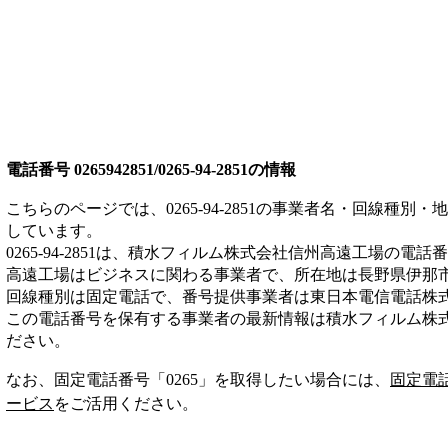
電話番号
0265942851/0265-94-2851
の情報
こちらのページでは、
0265-94-2851
の事業者名・回線種別・地
しています。
0265-94-2851
は、
積水フィルム株式会社信州高遠工場
の電話番
高遠工場は
ビジネス
に関わる事業者
で、所在地は長野県伊那
回線種別は
固定電話
で、番号提供事業者は
東日本電信電話株
この電話番号を保有する事業者の最新情報は
積水フィルム株
ださい。
なお、固定電話番号「
0265
」を取得したい場合には、
固定電
ービス
をご活用ください。