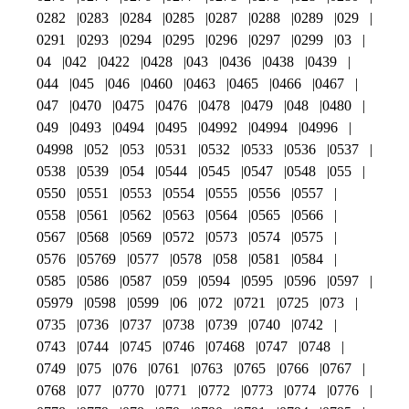
0282
0283
0284
0285
0287
0288
0289
029
0291
0293
0294
0295
0296
0297
0299
03
04
042
0422
0428
043
0436
0438
0439
044
045
046
0460
0463
0465
0466
0467
047
0470
0475
0476
0478
0479
048
0480
049
0493
0494
0495
04992
04994
04996
04998
052
053
0531
0532
0533
0536
0537
0538
0539
054
0544
0545
0547
0548
055
0550
0551
0553
0554
0555
0556
0557
0558
0561
0562
0563
0564
0565
0566
0567
0568
0569
0572
0573
0574
0575
0576
05769
0577
0578
058
0581
0584
0585
0586
0587
059
0594
0595
0596
0597
05979
0598
0599
06
072
0721
0725
073
0735
0736
0737
0738
0739
0740
0742
0743
0744
0745
0746
07468
0747
0748
0749
075
076
0761
0763
0765
0766
0767
0768
077
0770
0771
0772
0773
0774
0776