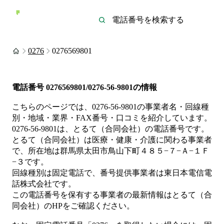
0276
0276569801
電話番号
0276569801/0276-56-9801
の情報
こちらのページでは、
0276-56-9801
の事業者名・回線種
別・地域・業界・FAX番号・口コミを紹介しています。
0276-56-9801
は、
とるて（合同会社）
の電話番号です。
とるて（合同会社）は
医療・健康・介護
に関わる事業者
で、所在地は群馬県太田市鳥山下町４８５−７−Ａ−１Ｆ
−３
です。
回線種別は
固定電話
で、番号提供事業者は
東日本電信電
話株式会社
です。
この電話番号を保有する事業者の最新情報は
とるて（合
同会社）
のHP
をご確認ください。