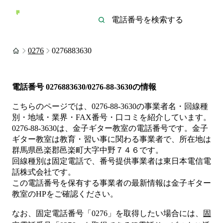
0276
0276883630
電話番号
0276883630/0276-88-3630
の情報
こちらのページでは、
0276-88-3630
の事業者名・回線種
別・地域・業界・FAX番号・口コミを紹介しています。
0276-88-3630
は、
金子ギター教室
の電話番号です。
金子
ギター教室は
教育・習い事
に関わる事業者
で、所在地は
群馬県邑楽郡邑楽町大字中野７４６
です。
回線種別は
固定電話
で、番号提供事業者は
東日本電信電
話株式会社
です。
この電話番号を保有する事業者の最新情報は
金子ギター
教室
のHP
をご確認ください。
なお、固定電話番号「
0276
」を取得したい場合には、
固