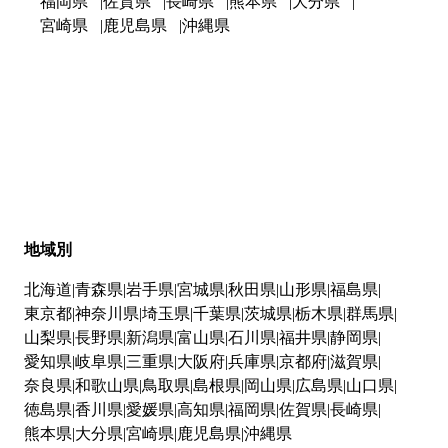
福岡県
佐賀県
長崎県
熊本県
大分県
宮崎県
鹿児島県
沖縄県
地域別
北海道
青森県
岩手県
宮城県
秋田県
山形県
福島県
東京都
神奈川県
埼玉県
千葉県
茨城県
栃木県
群馬県
山梨県
長野県
新潟県
富山県
石川県
福井県
静岡県
愛知県
岐阜県
三重県
大阪府
兵庫県
京都府
滋賀県
奈良県
和歌山県
鳥取県
島根県
岡山県
広島県
山口県
徳島県
香川県
愛媛県
高知県
福岡県
佐賀県
長崎県
熊本県
大分県
宮崎県
鹿児島県
沖縄県