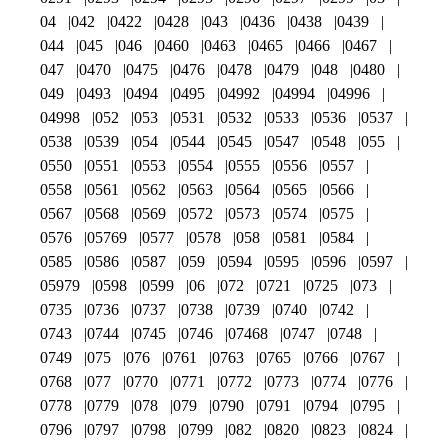
04
042
0422
0428
043
0436
0438
0439
044
045
046
0460
0463
0465
0466
0467
047
0470
0475
0476
0478
0479
048
0480
049
0493
0494
0495
04992
04994
04996
04998
052
053
0531
0532
0533
0536
0537
0538
0539
054
0544
0545
0547
0548
055
0550
0551
0553
0554
0555
0556
0557
0558
0561
0562
0563
0564
0565
0566
0567
0568
0569
0572
0573
0574
0575
0576
05769
0577
0578
058
0581
0584
0585
0586
0587
059
0594
0595
0596
0597
05979
0598
0599
06
072
0721
0725
073
0735
0736
0737
0738
0739
0740
0742
0743
0744
0745
0746
07468
0747
0748
0749
075
076
0761
0763
0765
0766
0767
0768
077
0770
0771
0772
0773
0774
0776
0778
0779
078
079
0790
0791
0794
0795
0796
0797
0798
0799
082
0820
0823
0824