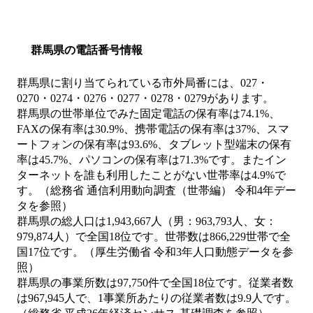
群馬県の電話番号情報
群馬県に割り当てられている市外局番には、027・
0270・0274・0276・0277・0278・0279があります。
群馬県の世帯単位でみた固定電話の保有率は74.1%、
FAXの保有率は30.9%、携帯電話の保有率は37%、スマ
ートフォンの保有率は93.6%、タブレット型端末の保有
率は45.7%、パソコンの保有率は71.3%です。またイン
ターネットを誰も利用したことがない世帯率は4.9%で
す。（総務省 通信利用動向調査（世帯編） 令和4年デー
タを参照）
群馬県の総人口は1,943,667人（男：963,793人、女：
979,874人）で全国18位です。世帯数は866,229世帯で全
国17位です。（厚生労働省 令和3年人口動態データを参
照）
群馬県の事業所数は97,750件で全国18位です。従業者数
は967,945人で、1事業所あたりの従業者数は9.9人です。