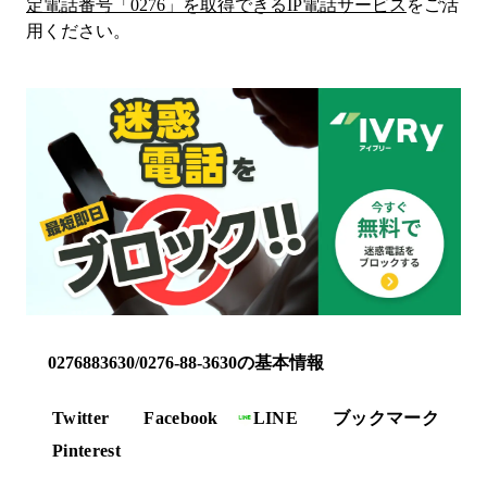
定電話番号「
0276
」を取得できるIP電話サービス
をご活
用ください。
0276883630/0276-88-3630の基本情報
Twitter
Facebook
LINE
ブックマーク
Pinterest