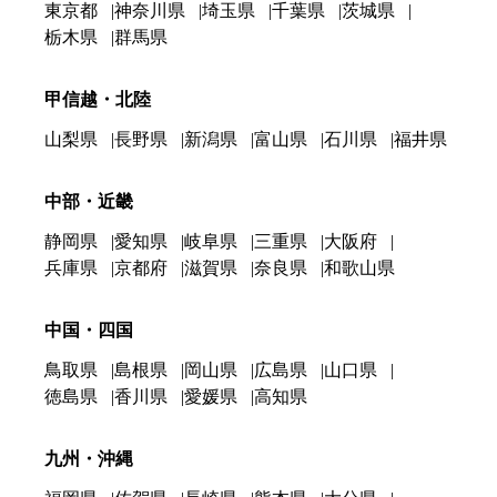
東京都
神奈川県
埼玉県
千葉県
茨城県
栃木県
群馬県
甲信越・北陸
山梨県
長野県
新潟県
富山県
石川県
福井県
中部・近畿
静岡県
愛知県
岐阜県
三重県
大阪府
兵庫県
京都府
滋賀県
奈良県
和歌山県
中国・四国
鳥取県
島根県
岡山県
広島県
山口県
徳島県
香川県
愛媛県
高知県
九州・沖縄