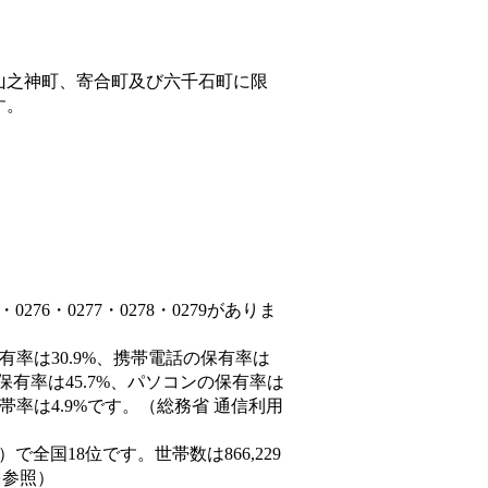
山之神町、寄合町及び六千石町に限
す。
76・0277・0278・0279がありま
有率は30.9%、携帯電話の保有率は
保有率は45.7%、パソコンの保有率は
帯率は4.9%です。（総務省 通信利用
4人）で全国18位です。世帯数は866,229
を参照）