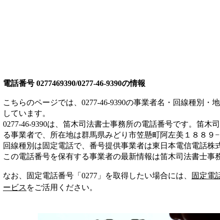
電話番号
0277469390/0277-46-9390
の情報
こちらのページでは、
0277-46-9390
の事業者名・回線種別・地
しています。
0277-46-9390
は、
笛木司法書士事務所
の電話番号です。
笛木司
る事業者
で、所在地は群馬県みどり市笠懸町阿左美１８８９−
回線種別は
固定電話
で、番号提供事業者は
東日本電信電話株
この電話番号を保有する事業者の最新情報は
笛木司法書士事
なお、固定電話番号「
0277
」を取得したい場合には、
固定電
ービス
をご活用ください。