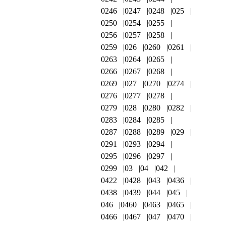
0246
0247
0248
025
0250
0254
0255
0256
0257
0258
0259
026
0260
0261
0263
0264
0265
0266
0267
0268
0269
027
0270
0274
0276
0277
0278
0279
028
0280
0282
0283
0284
0285
0287
0288
0289
029
0291
0293
0294
0295
0296
0297
0299
03
04
042
0422
0428
043
0436
0438
0439
044
045
046
0460
0463
0465
0466
0467
047
0470