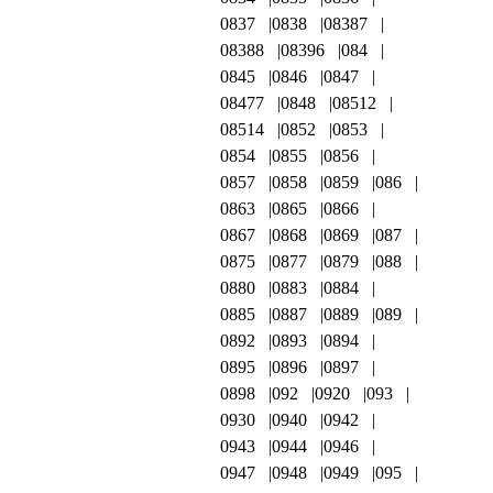
0837
0838
08387
08388
08396
084
0845
0846
0847
08477
0848
08512
08514
0852
0853
0854
0855
0856
0857
0858
0859
086
0863
0865
0866
0867
0868
0869
087
0875
0877
0879
088
0880
0883
0884
0885
0887
0889
089
0892
0893
0894
0895
0896
0897
0898
092
0920
093
0930
0940
0942
0943
0944
0946
0947
0948
0949
095