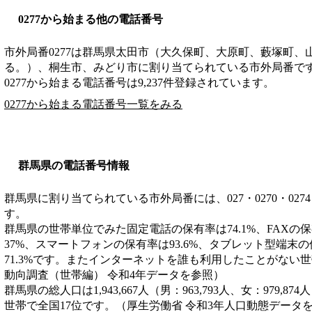
0277から始まる他の電話番号
市外局番
0277
は
群馬県太田市（大久保町、大原町、藪塚町、
る。）、桐生市、みどり市
に割り当てられている市外局番で
0277から始まる電話番号は9,237件登録されています。
0277から始まる電話番号一覧をみる
群馬県の電話番号情報
群馬県に割り当てられている市外局番には、027・0270・0274・02
す。
群馬県の世帯単位でみた固定電話の保有率は74.1%、FAXの保
37%、スマートフォンの保有率は93.6%、タブレット型端末の
71.3%です。またインターネットを誰も利用したことがない世
動向調査（世帯編） 令和4年データを参照）
群馬県の総人口は1,943,667人（男：963,793人、女：979,87
世帯で全国17位です。（厚生労働省 令和3年人口動態データ