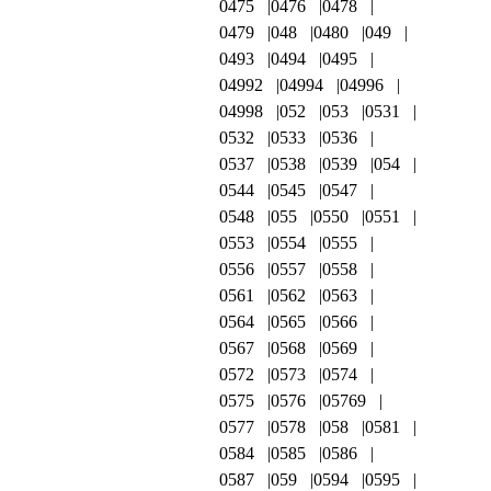
0475
0476
0478
0479
048
0480
049
0493
0494
0495
04992
04994
04996
04998
052
053
0531
0532
0533
0536
0537
0538
0539
054
0544
0545
0547
0548
055
0550
0551
0553
0554
0555
0556
0557
0558
0561
0562
0563
0564
0565
0566
0567
0568
0569
0572
0573
0574
0575
0576
05769
0577
0578
058
0581
0584
0585
0586
0587
059
0594
0595