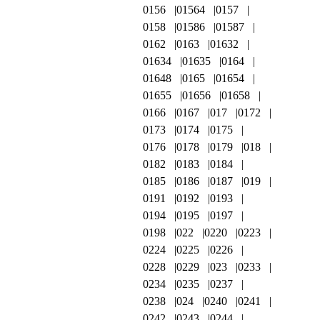
0156
01564
0157
0158
01586
01587
0162
0163
01632
01634
01635
0164
01648
0165
01654
01655
01656
01658
0166
0167
017
0172
0173
0174
0175
0176
0178
0179
018
0182
0183
0184
0185
0186
0187
019
0191
0192
0193
0194
0195
0197
0198
022
0220
0223
0224
0225
0226
0228
0229
023
0233
0234
0235
0237
0238
024
0240
0241
0242
0243
0244