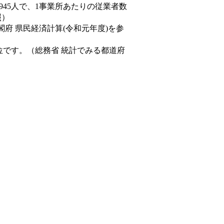
,945人で、1事業所あたりの従業者数
照）
閣府 県民経済計算(令和元年度)を参
位です。（総務省 統計でみる都道府
。