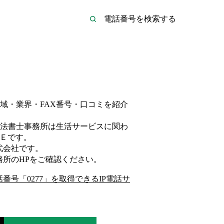
域・業界・FAX番号・口コミを紹介
法書士事務所は
生活サービス
に関わ
Ｅ
です。
式会社
です。
務所
のHP
をご確認ください。
話番号「
0277
」を取得できるIP電話サ