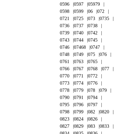
0596
0597
05979
0598
0599
06
072
0721
0725
073
0735
0736
0737
0738
0739
0740
0742
0743
0744
0745
0746
07468
0747
0748
0749
075
076
0761
0763
0765
0766
0767
0768
077
0770
0771
0772
0773
0774
0776
0778
0779
078
079
0790
0791
0794
0795
0796
0797
0798
0799
082
0820
0823
0824
0826
0827
0829
083
0833
0834
0835
0836