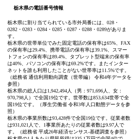
栃木県の電話番号情報
栃木県に割り当てられている市外局番には、028・
0282・0283・0284・0285・0287・0288・0289がありま
す。
栃木県の世帯単位でみた固定電話の保有率は65%、FAX
の保有率は29.4%、携帯電話の保有率は39.1%、スマー
トフォンの保有率は89.4%、タブレット型端末の保有率
は40%、パソコンの保有率は69.2%です。またインター
ネットを誰も利用したことがない世帯率は11.5%です。
（総務省 通信利用動向調査（世帯編） 令和4年データを
参照）
栃木県の総人口は1,942,494人（男：971,696人、女：
970,798人）で全国19位です。世帯数は853,634世帯で全
国19位です。（厚生労働省 令和3年人口動態データを参
照）
栃木県の事業所数は93,428件で全国19位です。従業者数
は931,021人で、1事業所あたりの従業者数は9.97人で
す。（総務省 平成26年経済センサス‐基礎調査を参照）
栃木県の1人あたり県民所得は335.1万円で全国4位で