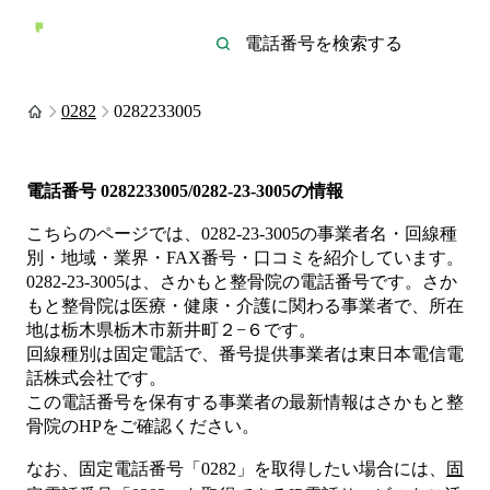
0282
0282233005
電話番号
0282233005/0282-23-3005
の情報
こちらのページでは、
0282-23-3005
の事業者名・回線種
別・地域・業界・FAX番号・口コミを紹介しています。
0282-23-3005
は、
さかもと整骨院
の電話番号です。
さか
もと整骨院は
医療・健康・介護
に関わる事業者
で、所在
地は栃木県栃木市新井町２−６
です。
回線種別は
固定電話
で、番号提供事業者は
東日本電信電
話株式会社
です。
この電話番号を保有する事業者の最新情報は
さかもと整
骨院
のHP
をご確認ください。
なお、固定電話番号「
0282
」を取得したい場合には、
固