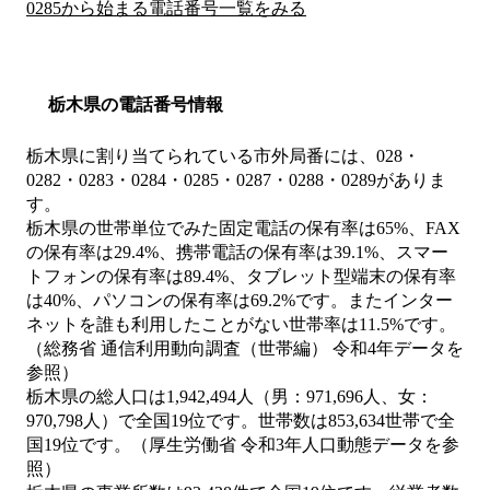
0285から始まる電話番号一覧をみる
栃木県の電話番号情報
栃木県に割り当てられている市外局番には、028・
0282・0283・0284・0285・0287・0288・0289がありま
す。
栃木県の世帯単位でみた固定電話の保有率は65%、FAX
の保有率は29.4%、携帯電話の保有率は39.1%、スマー
トフォンの保有率は89.4%、タブレット型端末の保有率
は40%、パソコンの保有率は69.2%です。またインター
ネットを誰も利用したことがない世帯率は11.5%です。
（総務省 通信利用動向調査（世帯編） 令和4年データを
参照）
栃木県の総人口は1,942,494人（男：971,696人、女：
970,798人）で全国19位です。世帯数は853,634世帯で全
国19位です。（厚生労働省 令和3年人口動態データを参
照）