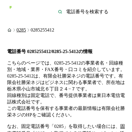
0285
0285255412
電話番号
0285255412/0285-25-5412
の情報
こちらのページでは、
0285-25-5412
の事業者名・回線種
別・地域・業界・FAX番号・口コミを紹介しています。
0285-25-5412
は、
有限会社勝栄ネジ
の電話番号です。
有
限会社勝栄ネジは
ビジネス
に関わる事業者
で、所在地は
栃木県小山市城北６丁目２４−７
です。
回線種別は
固定電話
で、番号提供事業者は
東日本電信電
話株式会社
です。
この電話番号を保有する事業者の最新情報は
有限会社勝
栄ネジ
のHP
をご確認ください。
なお、固定電話番号「
0285
」を取得したい場合には、
固