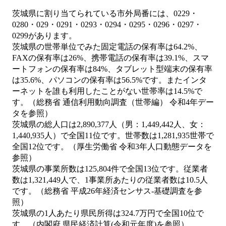
茨城県に割り当てられている市外局番には、0229・
0280・029・0291・0293・0294・0295・0296・0297・
0299があります。
茨城県の世帯単位でみた固定電話の保有率は64.2%、
FAXの保有率は26%、携帯電話の保有率は39.1%、スマ
ートフォンの保有率は84%、タブレット型端末の保有率
は35.6%、パソコンの保有率は56.5%です。またインタ
ーネットを誰も利用したことがない世帯率は14.5%で
す。（総務省 通信利用動向調査（世帯編） 令和4年デー
タを参照）
茨城県の総人口は2,890,377人（男：1,449,442人、女：
1,440,935人）で全国11位です。世帯数は1,281,935世帯で
全国12位です。（厚生労働省 令和3年人口動態データを
参照）
茨城県の事業所数は125,804件で全国13位です。従業者
数は1,321,449人で、1事業所あたりの従業者数は10.5人
です。（総務省 平成26年経済センサス‐基礎調査を参
照）
茨城県の1人あたり県民所得は324.7万円で全国10位で
す。（内閣府 県民経済計算(令和元年度)を参照）