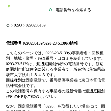
0293
0293235139
電話番号
0293235139/0293-23-5139
の情報
こちらのページでは、
0293-23-5139
の事業者名・回線種
別・地域・業界・FAX番号・口コミを紹介しています。
0293-23-5139
は、
渡辺庭園創作所
の電話番号です。
渡辺
庭園創作所は
住宅
に関わる事業者
で、所在地は茨城県高
萩市大字秋山１８４３
です。
回線種別は
固定電話
で、番号提供事業者は
東日本電信電
話株式会社
です。
この電話番号を保有する事業者の最新情報は
渡辺庭園創
作所
のHP
をご確認ください。
なお、固定電話番号「
0293
」を取得したい場合には、
固