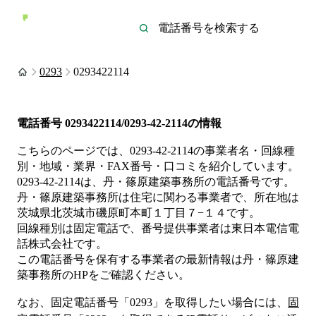
0293
0293422114
電話番号
0293422114/0293-42-2114
の情報
こちらのページでは、
0293-42-2114
の事業者名・回線種
別・地域・業界・FAX番号・口コミを紹介しています。
0293-42-2114
は、
丹・篠原建築事務所
の電話番号です。
丹・篠原建築事務所は
住宅
に関わる事業者
で、所在地は
茨城県北茨城市磯原町本町１丁目７−１４
です。
回線種別は
固定電話
で、番号提供事業者は
東日本電信電
話株式会社
です。
この電話番号を保有する事業者の最新情報は
丹・篠原建
築事務所
のHP
をご確認ください。
なお、固定電話番号「
0293
」を取得したい場合には、
固