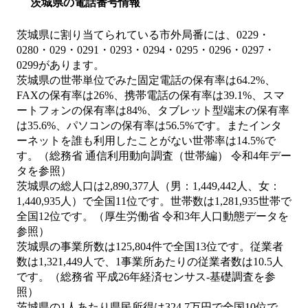
茨城県の電話番号情報
茨城県に割り当てられている市外局番には、0229・
0280・029・0291・0293・0294・0295・0296・0297・
0299があります。
茨城県の世帯単位でみた固定電話の保有率は64.2%、
FAXの保有率は26%、携帯電話の保有率は39.1%、スマ
ートフォンの保有率は84%、タブレット型端末の保有率
は35.6%、パソコンの保有率は56.5%です。またインタ
ーネットを誰も利用したことがない世帯率は14.5%で
す。（総務省 通信利用動向調査（世帯編） 令和4年デー
タを参照）
茨城県の総人口は2,890,377人（男：1,449,442人、女：
1,440,935人）で全国11位です。世帯数は1,281,935世帯で
全国12位です。（厚生労働省 令和3年人口動態データを
参照）
茨城県の事業所数は125,804件で全国13位です。従業者
数は1,321,449人で、1事業所あたりの従業者数は10.5人
です。（総務省 平成26年経済センサス‐基礎調査を参
照）
茨城県の1人あたり県民所得は324.7万円で全国10位で