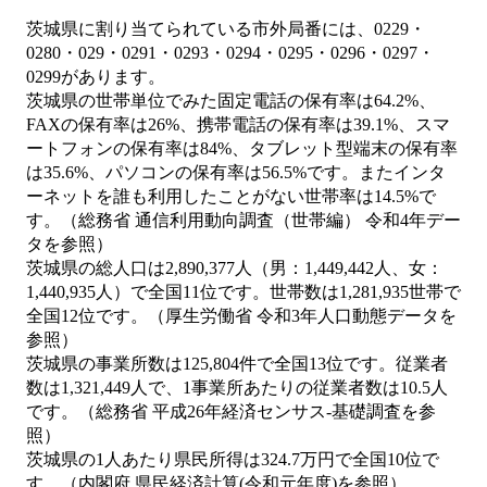
茨城県に割り当てられている市外局番には、0229・
0280・029・0291・0293・0294・0295・0296・0297・
0299があります。
茨城県の世帯単位でみた固定電話の保有率は64.2%、
FAXの保有率は26%、携帯電話の保有率は39.1%、スマ
ートフォンの保有率は84%、タブレット型端末の保有率
は35.6%、パソコンの保有率は56.5%です。またインタ
ーネットを誰も利用したことがない世帯率は14.5%で
す。（総務省 通信利用動向調査（世帯編） 令和4年デー
タを参照）
茨城県の総人口は2,890,377人（男：1,449,442人、女：
1,440,935人）で全国11位です。世帯数は1,281,935世帯で
全国12位です。（厚生労働省 令和3年人口動態データを
参照）
茨城県の事業所数は125,804件で全国13位です。従業者
数は1,321,449人で、1事業所あたりの従業者数は10.5人
です。（総務省 平成26年経済センサス‐基礎調査を参
照）
茨城県の1人あたり県民所得は324.7万円で全国10位で
す。（内閣府 県民経済計算(令和元年度)を参照）