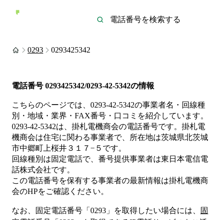
0293
0293425342
電話番号
0293425342/0293-42-5342
の情報
こちらのページでは、
0293-42-5342
の事業者名・回線種
別・地域・業界・FAX番号・口コミを紹介しています。
0293-42-5342
は、
掛札電機商会
の電話番号です。
掛札電
機商会は
住宅
に関わる事業者
で、所在地は茨城県北茨城
市中郷町上桜井３１７−５
です。
回線種別は
固定電話
で、番号提供事業者は
東日本電信電
話株式会社
です。
この電話番号を保有する事業者の最新情報は
掛札電機商
会
のHP
をご確認ください。
なお、固定電話番号「
0293
」を取得したい場合には、
固