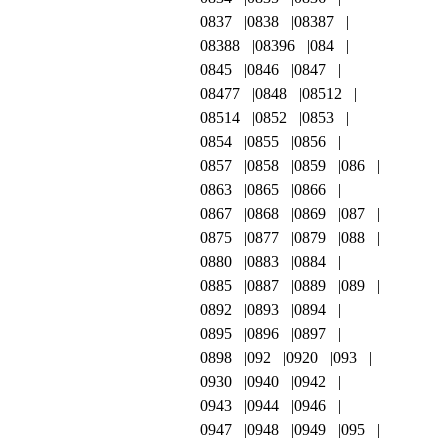
0837
0838
08387
08388
08396
084
0845
0846
0847
08477
0848
08512
08514
0852
0853
0854
0855
0856
0857
0858
0859
086
0863
0865
0866
0867
0868
0869
087
0875
0877
0879
088
0880
0883
0884
0885
0887
0889
089
0892
0893
0894
0895
0896
0897
0898
092
0920
093
0930
0940
0942
0943
0944
0946
0947
0948
0949
095