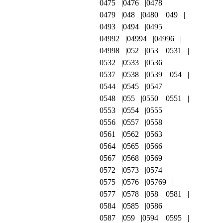
0475
0476
0478
0479
048
0480
049
0493
0494
0495
04992
04994
04996
04998
052
053
0531
0532
0533
0536
0537
0538
0539
054
0544
0545
0547
0548
055
0550
0551
0553
0554
0555
0556
0557
0558
0561
0562
0563
0564
0565
0566
0567
0568
0569
0572
0573
0574
0575
0576
05769
0577
0578
058
0581
0584
0585
0586
0587
059
0594
0595