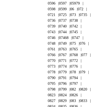
0596
0597
05979
0598
0599
06
072
0721
0725
073
0735
0736
0737
0738
0739
0740
0742
0743
0744
0745
0746
07468
0747
0748
0749
075
076
0761
0763
0765
0766
0767
0768
077
0770
0771
0772
0773
0774
0776
0778
0779
078
079
0790
0791
0794
0795
0796
0797
0798
0799
082
0820
0823
0824
0826
0827
0829
083
0833
0834
0835
0836