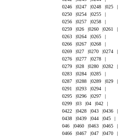
0246
0247
0248
025
0250
0254
0255
0256
0257
0258
0259
026
0260
0261
0263
0264
0265
0266
0267
0268
0269
027
0270
0274
0276
0277
0278
0279
028
0280
0282
0283
0284
0285
0287
0288
0289
029
0291
0293
0294
0295
0296
0297
0299
03
04
042
0422
0428
043
0436
0438
0439
044
045
046
0460
0463
0465
0466
0467
047
0470