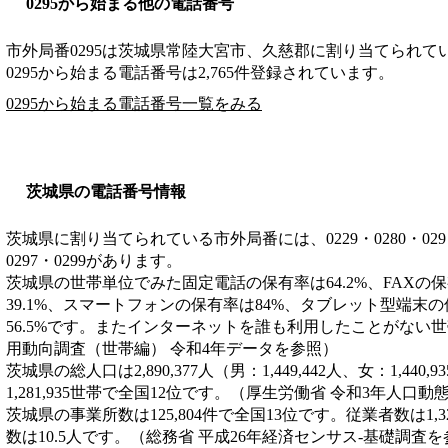
0295から始まる他の電話番号
市外局番
0295
は
茨城県常陸大宮市、久慈郡
に割り当てられて
0295から始まる電話番号は2,765件登録されています。
0295から始まる電話番号一覧をみる
茨城県の電話番号情報
茨城県に割り当てられている市外局番には、0229・0280・029・029
0297・0299があります。
茨城県の世帯単位でみた固定電話の保有率は64.2%、FAXの
39.1%、スマートフォンの保有率は84%、タブレット型端末の
56.5%です。またインターネットを誰も利用したことがない世帯
用動向調査（世帯編） 令和4年データを参照）
茨城県の総人口は2,890,377人（男：1,449,442人、女：1,44
1,281,935世帯で全国12位です。（厚生労働省 令和3年人口
茨城県の事業所数は125,804件で全国13位です。従業者数は1,3
数は10.5人です。（総務省 平成26年経済センサス‐基礎調査