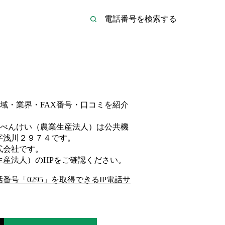
域・業界・FAX番号・口コミを紹介
べんけい（農業生産法人）は
公共機
字浅川２９７４
です。
式会社
です。
生産法人）
のHP
をご確認ください。
話番号「
0295
」を取得できるIP電話サ