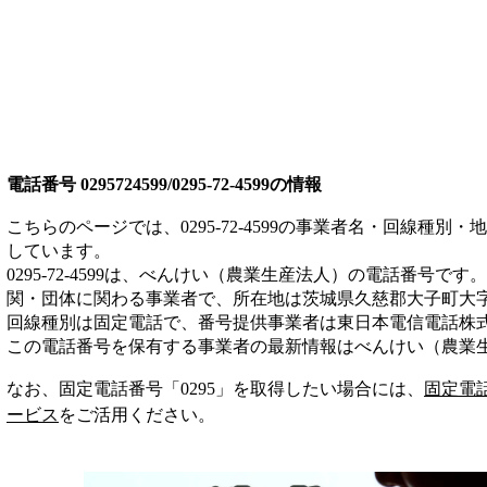
電話番号
0295724599/0295-72-4599
の情報
こちらのページでは、
0295-72-4599
の事業者名・回線種別・地
しています。
0295-72-4599
は、
べんけい（農業生産法人）
の電話番号です。
関・団体
に関わる事業者
で、所在地は茨城県久慈郡大子町大
回線種別は
固定電話
で、番号提供事業者は
東日本電信電話株
この電話番号を保有する事業者の最新情報は
べんけい（農業
なお、固定電話番号「
0295
」を取得したい場合には、
固定電
ービス
をご活用ください。