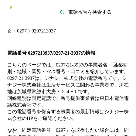
0297
0297213937
電話番号
0297213937/0297-21-3937
の情報
こちらのページでは、
0297-21-3937
の事業者名・回線種
別・地域・業界・FAX番号・口コミを紹介しています。
0297-21-3937
は、
シナジー株式会社
の電話番号です。
シ
ナジー株式会社は
生活サービス
に関わる事業者
で、所在
地は茨城県常総市大房７２４−１
です。
回線種別は
固定電話
で、番号提供事業者は
東日本電信電
話株式会社
です。
この電話番号を保有する事業者の最新情報は
シナジー株
式会社
のHP
をご確認ください。
なお、固定電話番号「
0297
」を取得したい場合には、
固