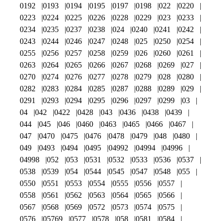
0192
0193
0194
0195
0197
0198
022
0220
0223
0224
0225
0226
0228
0229
023
0233
0234
0235
0237
0238
024
0240
0241
0242
0243
0244
0246
0247
0248
025
0250
0254
0255
0256
0257
0258
0259
026
0260
0261
0263
0264
0265
0266
0267
0268
0269
027
0270
0274
0276
0277
0278
0279
028
0280
0282
0283
0284
0285
0287
0288
0289
029
0291
0293
0294
0295
0296
0297
0299
03
04
042
0422
0428
043
0436
0438
0439
044
045
046
0460
0463
0465
0466
0467
047
0470
0475
0476
0478
0479
048
0480
049
0493
0494
0495
04992
04994
04996
04998
052
053
0531
0532
0533
0536
0537
0538
0539
054
0544
0545
0547
0548
055
0550
0551
0553
0554
0555
0556
0557
0558
0561
0562
0563
0564
0565
0566
0567
0568
0569
0572
0573
0574
0575
0576
05769
0577
0578
058
0581
0584