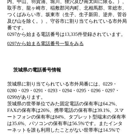
内、中山、羽賀浦、堀川、狸穴及び南太田に限る。）、
取手市、龍ヶ崎市、稲敷郡河内町、北相馬郡、常総市、
つくばみらい市、坂東市（生子、生子新田、逆井、菅谷
及び山を除く。）、守谷市
に割り当てられている市外局
番です。
0297から始まる電話番号は13,335件登録されています。
0297から始まる電話番号一覧をみる
茨城県の電話番号情報
茨城県に割り当てられている市外局番には、0229・
0280・029・0291・0293・0294・0295・0296・0297・
0299があります。
茨城県の世帯単位でみた固定電話の保有率は64.2%、
FAXの保有率は26%、携帯電話の保有率は39.1%、スマ
ートフォンの保有率は84%、タブレット型端末の保有率
は35.6%、パソコンの保有率は56.5%です。またインタ
ーネットを誰も利用したことがない世帯率は14.5%で