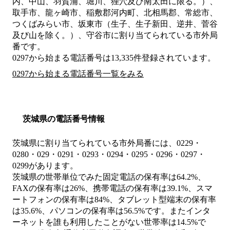
内、中山、羽賀浦、堀川、狸穴及び南太田に限る。）、
取手市、龍ヶ崎市、稲敷郡河内町、北相馬郡、常総市、
つくばみらい市、坂東市（生子、生子新田、逆井、菅谷
及び山を除く。）、守谷市
に割り当てられている市外局
番です。
0297から始まる電話番号は13,335件登録されています。
0297から始まる電話番号一覧をみる
茨城県の電話番号情報
茨城県に割り当てられている市外局番には、0229・
0280・029・0291・0293・0294・0295・0296・0297・
0299があります。
茨城県の世帯単位でみた固定電話の保有率は64.2%、
FAXの保有率は26%、携帯電話の保有率は39.1%、スマ
ートフォンの保有率は84%、タブレット型端末の保有率
は35.6%、パソコンの保有率は56.5%です。またインタ
ーネットを誰も利用したことがない世帯率は14.5%で