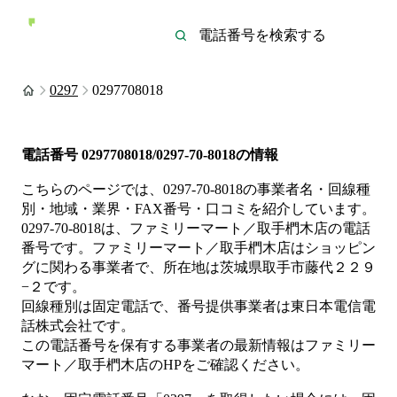
0297
0297708018
電話番号
0297708018/0297-70-8018
の情報
こちらのページでは、
0297-70-8018
の事業者名・回線種
別・地域・業界・FAX番号・口コミを紹介しています。
0297-70-8018
は、
ファミリーマート／取手椚木店
の電話
番号です。
ファミリーマート／取手椚木店は
ショッピン
グ
に関わる事業者
で、所在地は茨城県取手市藤代２２９
−２
です。
回線種別は
固定電話
で、番号提供事業者は
東日本電信電
話株式会社
です。
この電話番号を保有する事業者の最新情報は
ファミリー
マート／取手椚木店
のHP
をご確認ください。