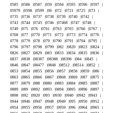
0585
0586
0587
059
0594
0595
0596
0597
05979
0598
0599
06
072
0721
0725
073
0735
0736
0737
0738
0739
0740
0742
0743
0744
0745
0746
07468
0747
0748
0749
075
076
0761
0763
0765
0766
0767
0768
077
0770
0771
0772
0773
0774
0776
0778
0779
078
079
0790
0791
0794
0795
0796
0797
0798
0799
082
0820
0823
0824
0826
0827
0829
083
0833
0834
0835
0836
0837
0838
08387
08388
08396
084
0845
0846
0847
08477
0848
08512
08514
0852
0853
0854
0855
0856
0857
0858
0859
086
0863
0865
0866
0867
0868
0869
087
0875
0877
0879
088
0880
0883
0884
0885
0887
0889
089
0892
0893
0894
0895
0896
0897
0898
092
0920
093
0930
0940
0942
0943
0944
0946
0947
0948
0949
095
0950
0952
0954
0955
0956
0957
0959
096
0964
0965