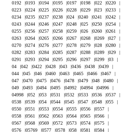
0192
0193
0194
0195
0197
0198
022
0220
0223
0224
0225
0226
0228
0229
023
0233
0234
0235
0237
0238
024
0240
0241
0242
0243
0244
0246
0247
0248
025
0250
0254
0255
0256
0257
0258
0259
026
0260
0261
0263
0264
0265
0266
0267
0268
0269
027
0270
0274
0276
0277
0278
0279
028
0280
0282
0283
0284
0285
0287
0288
0289
029
0291
0293
0294
0295
0296
0297
0299
03
04
042
0422
0428
043
0436
0438
0439
044
045
046
0460
0463
0465
0466
0467
047
0470
0475
0476
0478
0479
048
0480
049
0493
0494
0495
04992
04994
04996
04998
052
053
0531
0532
0533
0536
0537
0538
0539
054
0544
0545
0547
0548
055
0550
0551
0553
0554
0555
0556
0557
0558
0561
0562
0563
0564
0565
0566
0567
0568
0569
0572
0573
0574
0575
0576
05769
0577
0578
058
0581
0584