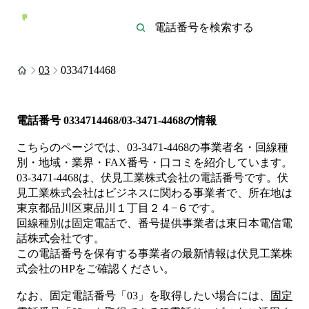
03
0334714468
電話番号
0334714468/03-3471-4468
の情報
こちらのページでは、
03-3471-4468
の事業者名・回線種
別・地域・業界・FAX番号・口コミを紹介しています。
03-3471-4468
は、
伏見工業株式会社
の電話番号です。
伏
見工業株式会社は
ビジネス
に関わる事業者
で、所在地は
東京都品川区東品川１丁目２４−６
です。
回線種別は
固定電話
で、番号提供事業者は
東日本電信電
話株式会社
です。
この電話番号を保有する事業者の最新情報は
伏見工業株
式会社
のHP
をご確認ください。
なお、固定電話番号「
03
」を取得したい場合には、
固定