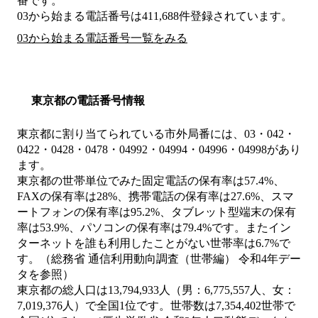
番です。
03から始まる電話番号は411,688件登録されています。
03から始まる電話番号一覧をみる
東京都の電話番号情報
東京都に割り当てられている市外局番には、03・042・
0422・0428・0478・04992・04994・04996・04998があり
ます。
東京都の世帯単位でみた固定電話の保有率は57.4%、
FAXの保有率は28%、携帯電話の保有率は27.6%、スマ
ートフォンの保有率は95.2%、タブレット型端末の保有
率は53.9%、パソコンの保有率は79.4%です。またイン
ターネットを誰も利用したことがない世帯率は6.7%で
す。（総務省 通信利用動向調査（世帯編） 令和4年デー
タを参照）
東京都の総人口は13,794,933人（男：6,775,557人、女：
7,019,376人）で全国1位です。世帯数は7,354,402世帯で