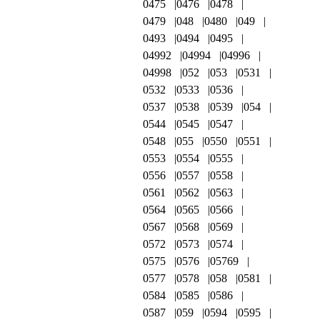
0475
0476
0478
0479
048
0480
049
0493
0494
0495
04992
04994
04996
04998
052
053
0531
0532
0533
0536
0537
0538
0539
054
0544
0545
0547
0548
055
0550
0551
0553
0554
0555
0556
0557
0558
0561
0562
0563
0564
0565
0566
0567
0568
0569
0572
0573
0574
0575
0576
05769
0577
0578
058
0581
0584
0585
0586
0587
059
0594
0595