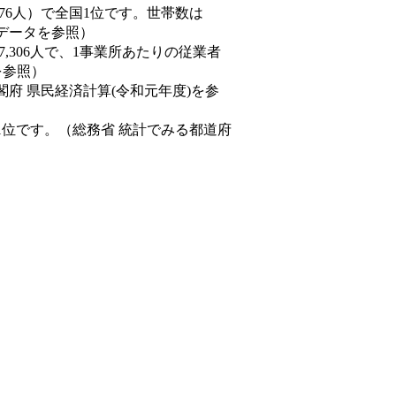
19,376人）で全国1位です。世帯数は
態データを参照）
57,306人で、1事業所あたりの従業者
を参照）
閣府 県民経済計算(令和元年度)を参
1位です。（総務省 統計でみる都道府
。