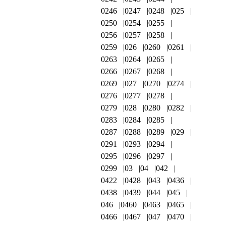
0246
0247
0248
025
0250
0254
0255
0256
0257
0258
0259
026
0260
0261
0263
0264
0265
0266
0267
0268
0269
027
0270
0274
0276
0277
0278
0279
028
0280
0282
0283
0284
0285
0287
0288
0289
029
0291
0293
0294
0295
0296
0297
0299
03
04
042
0422
0428
043
0436
0438
0439
044
045
046
0460
0463
0465
0466
0467
047
0470