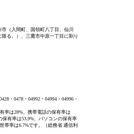
布市（入間町、国領町八丁目、仙川
に限る。）、三鷹市中原一丁目
に割り
0478・04992・04994・04996・
保有率は28%、携帯電話の保有率は
の保有率は53.9%、パソコンの保有率
世帯率は6.7%です。（総務省 通信利