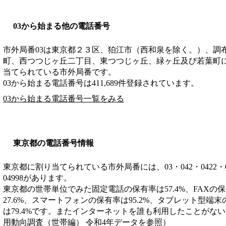
03から始まる他の電話番号
市外局番
03
は
東京都２３区、狛江市（西和泉を除く。）、調
町、西つつじヶ丘二丁目、東つつじヶ丘、緑ヶ丘及び若葉町
当てられている市外局番です。
03から始まる電話番号は411,689件登録されています。
03から始まる電話番号一覧をみる
東京都の電話番号情報
東京都に割り当てられている市外局番には、03・042・0422・0428・
04998があります。
東京都の世帯単位でみた固定電話の保有率は57.4%、FAXの
27.6%、スマートフォンの保有率は95.2%、タブレット型端末
は79.4%です。またインターネットを誰も利用したことがない
用動向調査（世帯編） 令和4年データを参照）