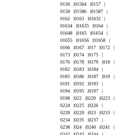
0156
01564
0157
0158
01586
01587
0162
0163
01632
01634
01635
0164
01648
0165
01654
01655
01656
01658
0166
0167
017
0172
0173
0174
0175
0176
0178
0179
018
0182
0183
0184
0185
0186
0187
019
0191
0192
0193
0194
0195
0197
0198
022
0220
0223
0224
0225
0226
0228
0229
023
0233
0234
0235
0237
0238
024
0240
0241
0242
0243
0244