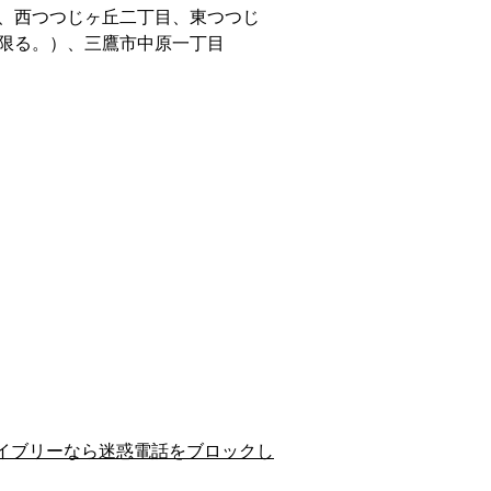
、西つつじヶ丘二丁目、東つつじ
限る。）、三鷹市中原一丁目
イブリーなら迷惑電話をブロックし