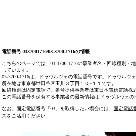
電話番号
0337001716/03-3700-1716
の情報
こちらのページでは、
03-3700-1716
の事業者名・回線種別・地
しています。
03-3700-1716
は、
ドゥヴルヴェ
の電話番号です。
ドゥヴルヴェ
所在地は東京都世田谷区玉川３丁目１０−１１
です。
回線種別は
固定電話
で、番号提供事業者は
東日本電信電話株
この電話番号を保有する事業者の最新情報は
ドゥヴルヴェ
の
なお、固定電話番号「
03
」を取得したい場合には、
固定電話
ス
をご活用ください。