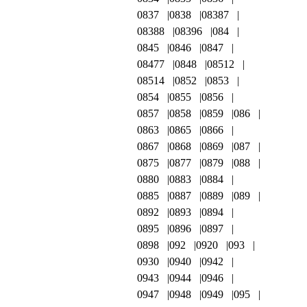
0837
0838
08387
08388
08396
084
0845
0846
0847
08477
0848
08512
08514
0852
0853
0854
0855
0856
0857
0858
0859
086
0863
0865
0866
0867
0868
0869
087
0875
0877
0879
088
0880
0883
0884
0885
0887
0889
089
0892
0893
0894
0895
0896
0897
0898
092
0920
093
0930
0940
0942
0943
0944
0946
0947
0948
0949
095