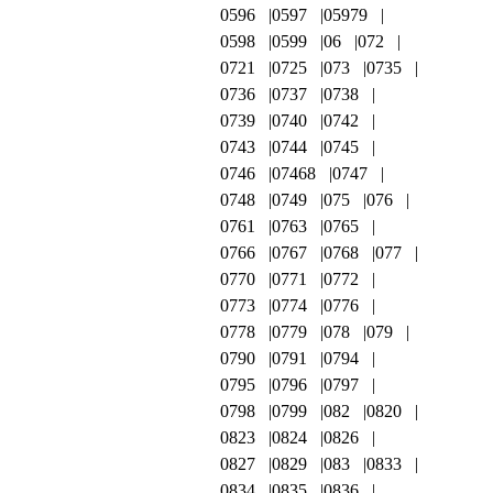
0596
0597
05979
0598
0599
06
072
0721
0725
073
0735
0736
0737
0738
0739
0740
0742
0743
0744
0745
0746
07468
0747
0748
0749
075
076
0761
0763
0765
0766
0767
0768
077
0770
0771
0772
0773
0774
0776
0778
0779
078
079
0790
0791
0794
0795
0796
0797
0798
0799
082
0820
0823
0824
0826
0827
0829
083
0833
0834
0835
0836