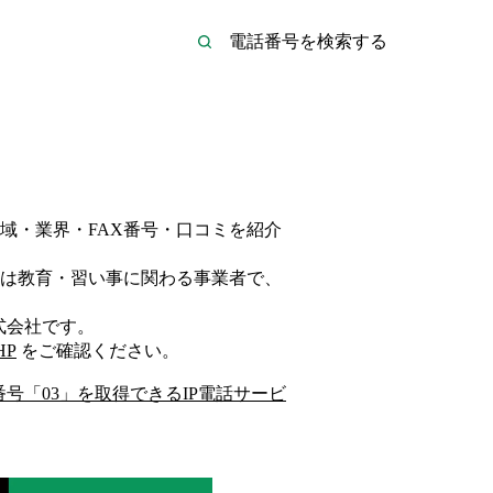
域・業界・FAX番号・口コミを紹介
は
教育・習い事
に関わる事業者
で、
式会社
です。
HP
をご確認ください。
番号「
03
」を取得できるIP電話サービ