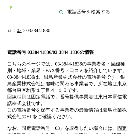
03
0338441836
電話番号
0338441836/03-3844-1836
の情報
こちらのページでは、
03-3844-1836
の事業者名・回線種
別・地域・業界・FAX番号・口コミを紹介しています。
03-3844-1836
は、
銀鳥産業株式会社
の電話番号です。
銀
鳥産業株式会社は
趣味
に関わる事業者
で、所在地は東京
都台東区駒形１丁目４−１５
です。
回線種別は
固定電話
で、番号提供事業者は
東日本電信電
話株式会社
です。
この電話番号を保有する事業者の最新情報は
銀鳥産業株
式会社
のHP
をご確認ください。
なお、固定電話番号「
03
」を取得したい場合には、
固定