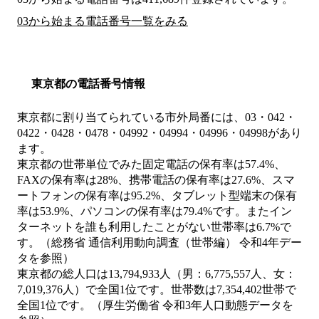
03から始まる電話番号一覧をみる
東京都の電話番号情報
東京都に割り当てられている市外局番には、03・042・
0422・0428・0478・04992・04994・04996・04998があり
ます。
東京都の世帯単位でみた固定電話の保有率は57.4%、
FAXの保有率は28%、携帯電話の保有率は27.6%、スマ
ートフォンの保有率は95.2%、タブレット型端末の保有
率は53.9%、パソコンの保有率は79.4%です。またイン
ターネットを誰も利用したことがない世帯率は6.7%で
す。（総務省 通信利用動向調査（世帯編） 令和4年デー
タを参照）
東京都の総人口は13,794,933人（男：6,775,557人、女：
7,019,376人）で全国1位です。世帯数は7,354,402世帯で
全国1位です。（厚生労働省 令和3年人口動態データを