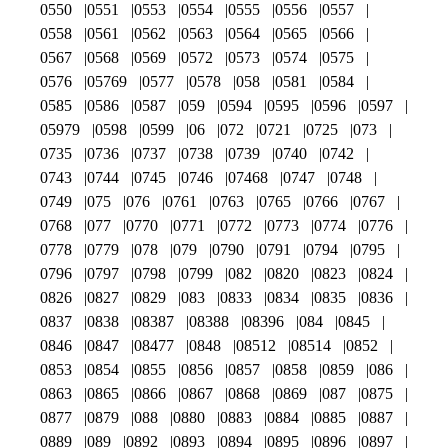
0550
0551
0553
0554
0555
0556
0557
0558
0561
0562
0563
0564
0565
0566
0567
0568
0569
0572
0573
0574
0575
0576
05769
0577
0578
058
0581
0584
0585
0586
0587
059
0594
0595
0596
0597
05979
0598
0599
06
072
0721
0725
073
0735
0736
0737
0738
0739
0740
0742
0743
0744
0745
0746
07468
0747
0748
0749
075
076
0761
0763
0765
0766
0767
0768
077
0770
0771
0772
0773
0774
0776
0778
0779
078
079
0790
0791
0794
0795
0796
0797
0798
0799
082
0820
0823
0824
0826
0827
0829
083
0833
0834
0835
0836
0837
0838
08387
08388
08396
084
0845
0846
0847
08477
0848
08512
08514
0852
0853
0854
0855
0856
0857
0858
0859
086
0863
0865
0866
0867
0868
0869
087
0875
0877
0879
088
0880
0883
0884
0885
0887
0889
089
0892
0893
0894
0895
0896
0897