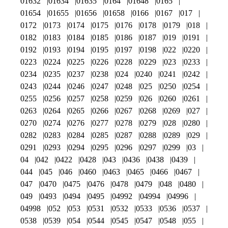
01632
01634
01635
0164
01648
0165
01654
01655
01656
01658
0166
0167
017
0172
0173
0174
0175
0176
0178
0179
018
0182
0183
0184
0185
0186
0187
019
0191
0192
0193
0194
0195
0197
0198
022
0220
0223
0224
0225
0226
0228
0229
023
0233
0234
0235
0237
0238
024
0240
0241
0242
0243
0244
0246
0247
0248
025
0250
0254
0255
0256
0257
0258
0259
026
0260
0261
0263
0264
0265
0266
0267
0268
0269
027
0270
0274
0276
0277
0278
0279
028
0280
0282
0283
0284
0285
0287
0288
0289
029
0291
0293
0294
0295
0296
0297
0299
03
04
042
0422
0428
043
0436
0438
0439
044
045
046
0460
0463
0465
0466
0467
047
0470
0475
0476
0478
0479
048
0480
049
0493
0494
0495
04992
04994
04996
04998
052
053
0531
0532
0533
0536
0537
0538
0539
054
0544
0545
0547
0548
055