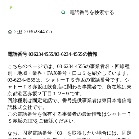
03
0362344555
電話番号
0362344555/03-6234-4555
の情報
こちらのページでは、
03-6234-4555
の事業者名・回線種
別・地域・業界・FAX番号・口コミを紹介しています。
03-6234-4555
は、
シャトーＴＳ赤坂
の電話番号です。
シ
ャトーＴＳ赤坂は
飲食店
に関わる事業者
で、所在地は東
京都港区赤坂２丁目１２−９
です。
回線種別は
固定電話
で、番号提供事業者は
東日本電信電
話株式会社
です。
この電話番号を保有する事業者の最新情報は
シャトーＴ
Ｓ赤坂
のHP
をご確認ください。
なお、固定電話番号「
03
」を取得したい場合には、
固定