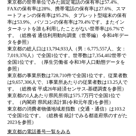
東京都の世帯単位でみた固定電話の保有率は57.4%、
FAXの保有率は28%、携帯電話の保有率は27.6%、スマ
ートフォンの保有率は95.2%、タブレット型端末の保有
率は53.9%、パソコンの保有率は79.4%です。またイン
ターネットを誰も利用したことがない世帯率は6.7%で
す。（総務省 通信利用動向調査（世帯編） 令和4年デー
タを参照）
東京都の総人口は13,794,933人（男：6,775,557人、女：
7,019,376人）で全国1位です。世帯数は7,354,402世帯で
全国1位です。（厚生労働省 令和3年人口動態データを
参照）
東京都の事業所数は728,710件で全国1位です。従業者数
は9,657,306人で、1事業所あたりの従業者数は13.25人で
す。（総務省 平成26年経済センサス‐基礎調査を参照）
東京都の1人あたり県民所得は575.7万円で全国1位で
す。（内閣府 県民経済計算(令和元年度)を参照）
東京都の消費者物価地域差指数（交通・通信）は103.2
で全国1位です。（総務省 統計でみる都道府県のすがた
2023を参照）
東京都の電話番号一覧をみる