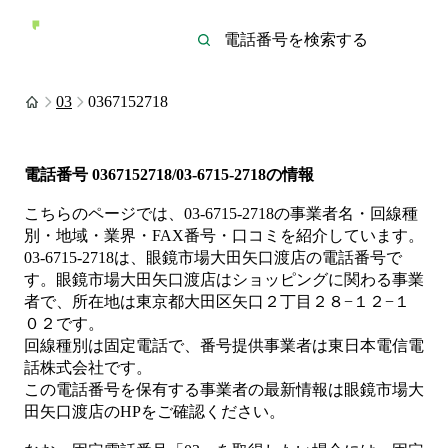
03
0367152718
電話番号
0367152718/03-6715-2718
の情報
こちらのページでは、
03-6715-2718
の事業者名・回線種
別・地域・業界・FAX番号・口コミを紹介しています。
03-6715-2718
は、
眼鏡市場大田矢口渡店
の電話番号で
す。
眼鏡市場大田矢口渡店は
ショッピング
に関わる事業
者
で、所在地は東京都大田区矢口２丁目２８−１２−１
０２
です。
回線種別は
固定電話
で、番号提供事業者は
東日本電信電
話株式会社
です。
この電話番号を保有する事業者の最新情報は
眼鏡市場大
田矢口渡店
のHP
をご確認ください。