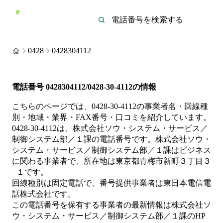
0428
0428304112
電話番号
0428304112/0428-30-4112
の情報
こちらのページでは、
0428-30-4112
の事業者名・回線種
別・地域・業界・FAX番号・口コミを紹介しています。
0428-30-4112
は、
株式会社ソウ・システム・サービス／
制御システム部／１課
の電話番号です。
株式会社ソウ・
システム・サービス／制御システム部／１課は
ビジネス
に関わる事業者
で、所在地は東京都青梅市新町３丁目３
−１
です。
回線種別は
固定電話
で、番号提供事業者は
東日本電信電
話株式会社
です。
この電話番号を保有する事業者の最新情報は
株式会社ソ
ウ・システム・サービス／制御システム部／１課
のHP