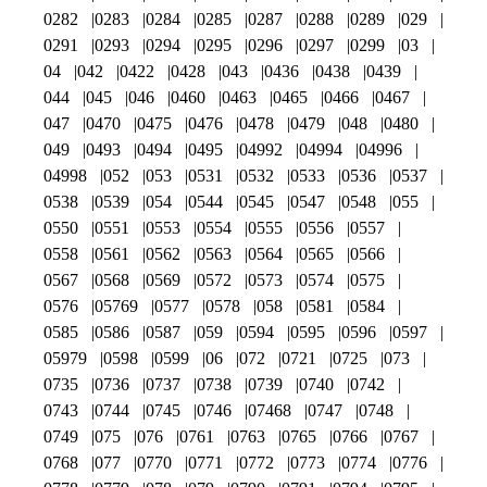
0282
0283
0284
0285
0287
0288
0289
029
0291
0293
0294
0295
0296
0297
0299
03
04
042
0422
0428
043
0436
0438
0439
044
045
046
0460
0463
0465
0466
0467
047
0470
0475
0476
0478
0479
048
0480
049
0493
0494
0495
04992
04994
04996
04998
052
053
0531
0532
0533
0536
0537
0538
0539
054
0544
0545
0547
0548
055
0550
0551
0553
0554
0555
0556
0557
0558
0561
0562
0563
0564
0565
0566
0567
0568
0569
0572
0573
0574
0575
0576
05769
0577
0578
058
0581
0584
0585
0586
0587
059
0594
0595
0596
0597
05979
0598
0599
06
072
0721
0725
073
0735
0736
0737
0738
0739
0740
0742
0743
0744
0745
0746
07468
0747
0748
0749
075
076
0761
0763
0765
0766
0767
0768
077
0770
0771
0772
0773
0774
0776