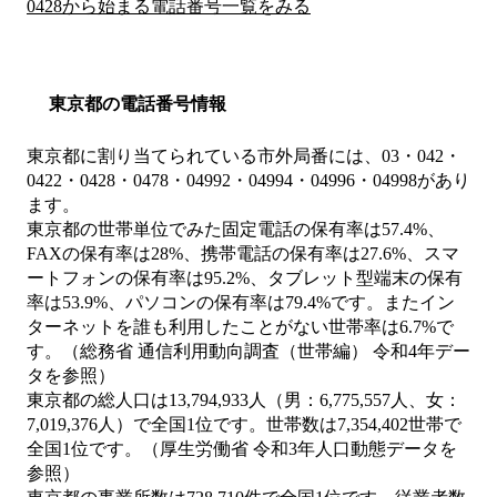
0428から始まる電話番号一覧をみる
東京都の電話番号情報
東京都に割り当てられている市外局番には、03・042・
0422・0428・0478・04992・04994・04996・04998があり
ます。
東京都の世帯単位でみた固定電話の保有率は57.4%、
FAXの保有率は28%、携帯電話の保有率は27.6%、スマ
ートフォンの保有率は95.2%、タブレット型端末の保有
率は53.9%、パソコンの保有率は79.4%です。またイン
ターネットを誰も利用したことがない世帯率は6.7%で
す。（総務省 通信利用動向調査（世帯編） 令和4年デー
タを参照）
東京都の総人口は13,794,933人（男：6,775,557人、女：
7,019,376人）で全国1位です。世帯数は7,354,402世帯で
全国1位です。（厚生労働省 令和3年人口動態データを
参照）