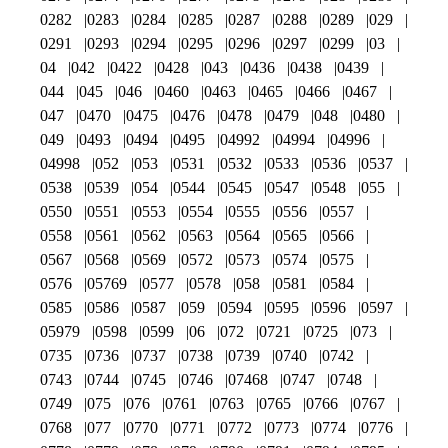
0282
0283
0284
0285
0287
0288
0289
029
0291
0293
0294
0295
0296
0297
0299
03
04
042
0422
0428
043
0436
0438
0439
044
045
046
0460
0463
0465
0466
0467
047
0470
0475
0476
0478
0479
048
0480
049
0493
0494
0495
04992
04994
04996
04998
052
053
0531
0532
0533
0536
0537
0538
0539
054
0544
0545
0547
0548
055
0550
0551
0553
0554
0555
0556
0557
0558
0561
0562
0563
0564
0565
0566
0567
0568
0569
0572
0573
0574
0575
0576
05769
0577
0578
058
0581
0584
0585
0586
0587
059
0594
0595
0596
0597
05979
0598
0599
06
072
0721
0725
073
0735
0736
0737
0738
0739
0740
0742
0743
0744
0745
0746
07468
0747
0748
0749
075
076
0761
0763
0765
0766
0767
0768
077
0770
0771
0772
0773
0774
0776