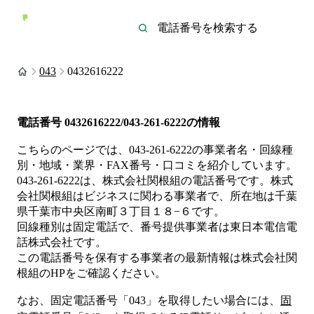
043
0432616222
電話番号
0432616222/043-261-6222
の情報
こちらのページでは、
043-261-6222
の事業者名・回線種
別・地域・業界・FAX番号・口コミを紹介しています。
043-261-6222
は、
株式会社関根組
の電話番号です。
株式
会社関根組は
ビジネス
に関わる事業者
で、所在地は千葉
県千葉市中央区南町３丁目１８−６
です。
回線種別は
固定電話
で、番号提供事業者は
東日本電信電
話株式会社
です。
この電話番号を保有する事業者の最新情報は
株式会社関
根組
のHP
をご確認ください。
なお、固定電話番号「
043
」を取得したい場合には、
固