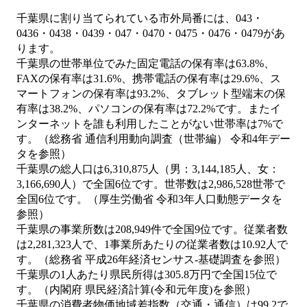
千葉県に割り当てられている市外局番には、043・
0436・0438・0439・047・0470・0475・0476・0479があ
ります。
千葉県の世帯単位でみた固定電話の保有率は63.8%、
FAXの保有率は31.6%、携帯電話の保有率は29.6%、ス
マートフォンの保有率は93.2%、タブレット型端末の保
有率は38.2%、パソコンの保有率は72.2%です。またイ
ンターネットを誰も利用したことがない世帯率は7%で
す。（総務省 通信利用動向調査（世帯編） 令和4年デー
タを参照）
千葉県の総人口は6,310,875人（男：3,144,185人、女：
3,166,690人）で全国6位です。世帯数は2,986,528世帯で
全国6位です。（厚生労働省 令和3年人口動態データを
参照）
千葉県の事業所数は208,949件で全国9位です。従業者数
は2,281,323人で、1事業所あたりの従業者数は10.92人で
す。（総務省 平成26年経済センサス‐基礎調査を参照）
千葉県の1人あたり県民所得は305.8万円で全国15位で
す。（内閣府 県民経済計算(令和元年度)を参照）
千葉県の消費者物価地域差指数（交通・通信）は99.2で