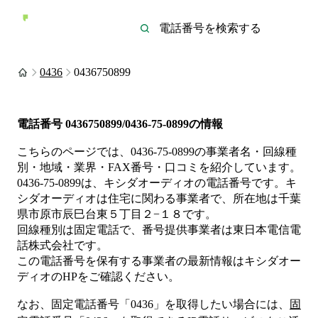
0436
0436750899
電話番号
0436750899/0436-75-0899
の情報
こちらのページでは、
0436-75-0899
の事業者名・回線種
別・地域・業界・FAX番号・口コミを紹介しています。
0436-75-0899
は、
キシダオーディオ
の電話番号です。
キ
シダオーディオは
住宅
に関わる事業者
で、所在地は千葉
県市原市辰巳台東５丁目２−１８
です。
回線種別は
固定電話
で、番号提供事業者は
東日本電信電
話株式会社
です。
この電話番号を保有する事業者の最新情報は
キシダオー
ディオ
のHP
をご確認ください。
なお、固定電話番号「
0436
」を取得したい場合には、
固