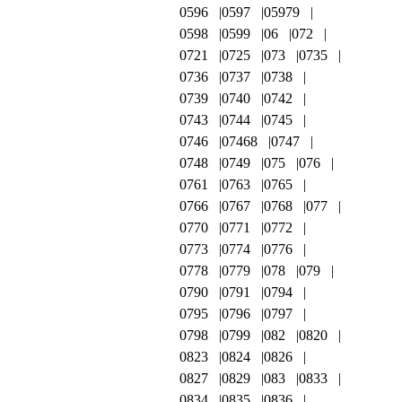
0596
0597
05979
0598
0599
06
072
0721
0725
073
0735
0736
0737
0738
0739
0740
0742
0743
0744
0745
0746
07468
0747
0748
0749
075
076
0761
0763
0765
0766
0767
0768
077
0770
0771
0772
0773
0774
0776
0778
0779
078
079
0790
0791
0794
0795
0796
0797
0798
0799
082
0820
0823
0824
0826
0827
0829
083
0833
0834
0835
0836