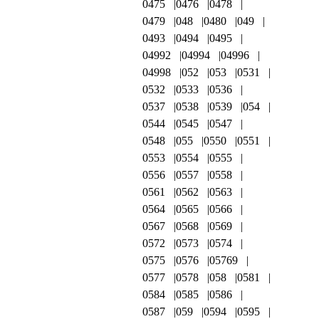
0475
0476
0478
0479
048
0480
049
0493
0494
0495
04992
04994
04996
04998
052
053
0531
0532
0533
0536
0537
0538
0539
054
0544
0545
0547
0548
055
0550
0551
0553
0554
0555
0556
0557
0558
0561
0562
0563
0564
0565
0566
0567
0568
0569
0572
0573
0574
0575
0576
05769
0577
0578
058
0581
0584
0585
0586
0587
059
0594
0595