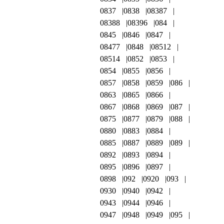
0837
0838
08387
08388
08396
084
0845
0846
0847
08477
0848
08512
08514
0852
0853
0854
0855
0856
0857
0858
0859
086
0863
0865
0866
0867
0868
0869
087
0875
0877
0879
088
0880
0883
0884
0885
0887
0889
089
0892
0893
0894
0895
0896
0897
0898
092
0920
093
0930
0940
0942
0943
0944
0946
0947
0948
0949
095