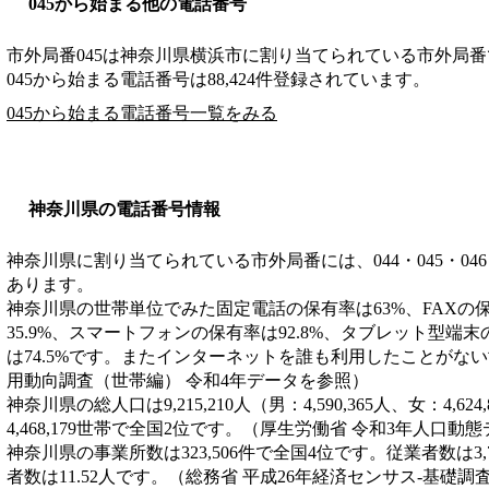
045から始まる他の電話番号
市外局番
045
は
神奈川県横浜市
に割り当てられている市外局番
045から始まる電話番号は88,424件登録されています。
045から始まる電話番号一覧をみる
神奈川県の電話番号情報
神奈川県に割り当てられている市外局番には、044・045・046・046
あります。
神奈川県の世帯単位でみた固定電話の保有率は63%、FAXの保
35.9%、スマートフォンの保有率は92.8%、タブレット型端末
は74.5%です。またインターネットを誰も利用したことがない
用動向調査（世帯編） 令和4年データを参照）
神奈川県の総人口は9,215,210人（男：4,590,365人、女：4,
4,468,179世帯で全国2位です。（厚生労働省 令和3年人口動
神奈川県の事業所数は323,506件で全国4位です。従業者数は3,
者数は11.52人です。（総務省 平成26年経済センサス‐基礎調