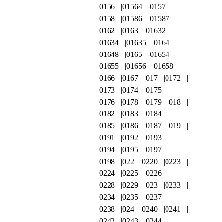
0156
01564
0157
0158
01586
01587
0162
0163
01632
01634
01635
0164
01648
0165
01654
01655
01656
01658
0166
0167
017
0172
0173
0174
0175
0176
0178
0179
018
0182
0183
0184
0185
0186
0187
019
0191
0192
0193
0194
0195
0197
0198
022
0220
0223
0224
0225
0226
0228
0229
023
0233
0234
0235
0237
0238
024
0240
0241
0242
0243
0244