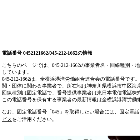
電話番号
0452121662/045-212-1662
の情報
こちらのページでは、
045-212-1662
の事業者名・回線種別・地
しています。
045-212-1662
は、
全横浜港湾労働組合連合会
の電話番号です。
関・団体
に関わる事業者
で、所在地は神奈川県横浜市中区海
回線種別は
固定電話
で、番号提供事業者は
東日本電信電話株
この電話番号を保有する事業者の最新情報は
全横浜港湾労働
なお、固定電話番号「
045
」を取得したい場合には、
固定電話
ビス
をご活用ください。