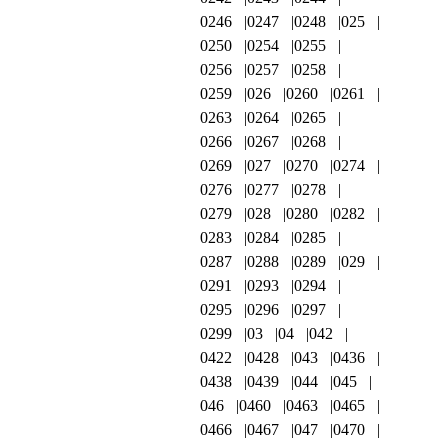
0246
0247
0248
025
0250
0254
0255
0256
0257
0258
0259
026
0260
0261
0263
0264
0265
0266
0267
0268
0269
027
0270
0274
0276
0277
0278
0279
028
0280
0282
0283
0284
0285
0287
0288
0289
029
0291
0293
0294
0295
0296
0297
0299
03
04
042
0422
0428
043
0436
0438
0439
044
045
046
0460
0463
0465
0466
0467
047
0470