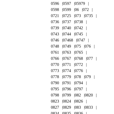
0596
0597
05979
0598
0599
06
072
0721
0725
073
0735
0736
0737
0738
0739
0740
0742
0743
0744
0745
0746
07468
0747
0748
0749
075
076
0761
0763
0765
0766
0767
0768
077
0770
0771
0772
0773
0774
0776
0778
0779
078
079
0790
0791
0794
0795
0796
0797
0798
0799
082
0820
0823
0824
0826
0827
0829
083
0833
0834
0835
0836