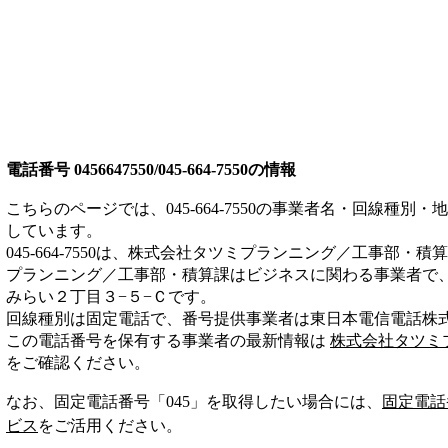
電話番号
0456647550/045-664-7550
の情報
こちらのページでは、
045-664-7550
の事業者名・回線種別・地
しています。
045-664-7550
は、
株式会社タツミプランニング／工事部・積算
プランニング／工事部・積算課は
ビジネス
に関わる事業者
で
みらい２丁目３−５−Ｃ
です。
回線種別は
固定電話
で、番号提供事業者は
東日本電信電話株
この電話番号を保有する事業者の最新情報は
株式会社タツミ
をご確認ください。
なお、固定電話番号「
045
」を取得したい場合には、
固定電話
ビス
をご活用ください。