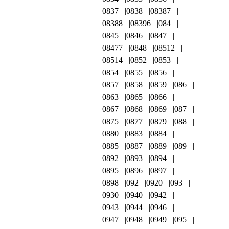
0837
0838
08387
08388
08396
084
0845
0846
0847
08477
0848
08512
08514
0852
0853
0854
0855
0856
0857
0858
0859
086
0863
0865
0866
0867
0868
0869
087
0875
0877
0879
088
0880
0883
0884
0885
0887
0889
089
0892
0893
0894
0895
0896
0897
0898
092
0920
093
0930
0940
0942
0943
0944
0946
0947
0948
0949
095