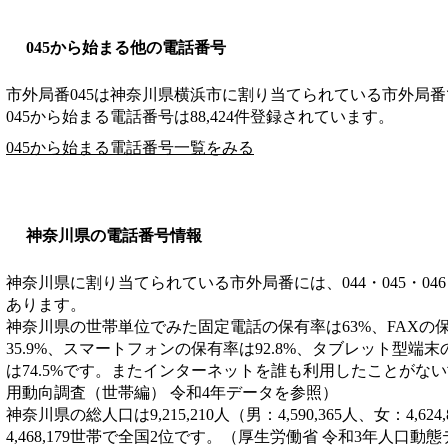
045から始まる他の電話番号
市外局番
045
は
神奈川県横浜市
に割り当てられている市外局番
045から始まる電話番号は88,424件登録されています。
045から始まる電話番号一覧をみる
神奈川県の電話番号情報
神奈川県に割り当てられている市外局番には、044・045・046・046
あります。
神奈川県の世帯単位でみた固定電話の保有率は63%、FAXの保
35.9%、スマートフォンの保有率は92.8%、タブレット型端末
は74.5%です。またインターネットを誰も利用したことがない
用動向調査（世帯編） 令和4年データを参照）
神奈川県の総人口は9,215,210人（男：4,590,365人、女：4,
4,468,179世帯で全国2位です。（厚生労働省 令和3年人口動