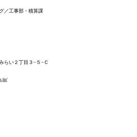
グ／工事部・積算課
みらい２丁目３−５−Ｃ
.jp/