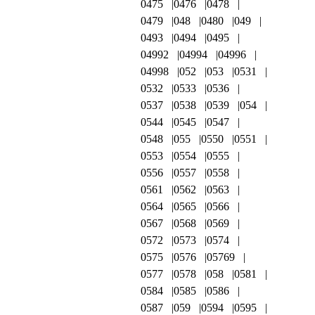
0475
0476
0478
0479
048
0480
049
0493
0494
0495
04992
04994
04996
04998
052
053
0531
0532
0533
0536
0537
0538
0539
054
0544
0545
0547
0548
055
0550
0551
0553
0554
0555
0556
0557
0558
0561
0562
0563
0564
0565
0566
0567
0568
0569
0572
0573
0574
0575
0576
05769
0577
0578
058
0581
0584
0585
0586
0587
059
0594
0595