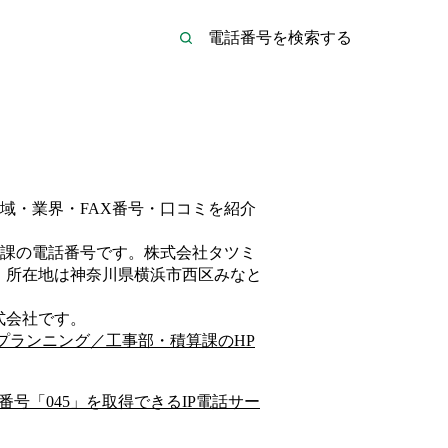
域・業界・FAX番号・口コミを紹介
課
の電話番号です。
株式会社タツミ
、所在地は神奈川県横浜市西区みなと
式会社
です。
プランニング／工事部・積算課
のHP
番号「
045
」を取得できるIP電話サー