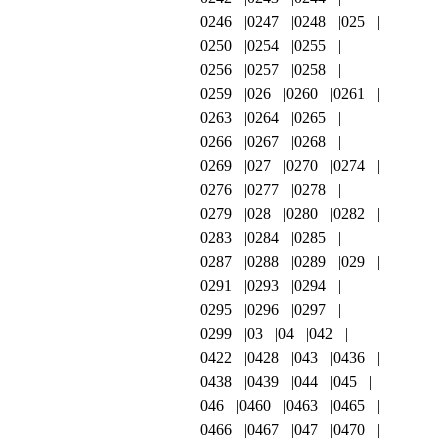
0246
0247
0248
025
0250
0254
0255
0256
0257
0258
0259
026
0260
0261
0263
0264
0265
0266
0267
0268
0269
027
0270
0274
0276
0277
0278
0279
028
0280
0282
0283
0284
0285
0287
0288
0289
029
0291
0293
0294
0295
0296
0297
0299
03
04
042
0422
0428
043
0436
0438
0439
044
045
046
0460
0463
0465
0466
0467
047
0470