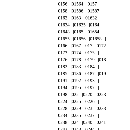
0156
01564
0157
0158
01586
01587
0162
0163
01632
01634
01635
0164
01648
0165
01654
01655
01656
01658
0166
0167
017
0172
0173
0174
0175
0176
0178
0179
018
0182
0183
0184
0185
0186
0187
019
0191
0192
0193
0194
0195
0197
0198
022
0220
0223
0224
0225
0226
0228
0229
023
0233
0234
0235
0237
0238
024
0240
0241
0242
0243
0244