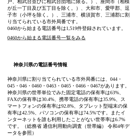
戸、相武台並びに相武台団地に限る。）、座間市（相模
が丘一丁目及び五丁目を除く。）、大和市、愛甲郡、逗
子市（小坪を除く。）、三浦市、横須賀市、三浦郡
に割
り当てられている市外局番です。
0460から始まる電話番号は1,519件登録されています。
0460から始まる電話番号一覧をみる
神奈川県の電話番号情報
神奈川県に割り当てられている市外局番には、044・
045・046・0460・0463・0465・0466・0467があります。
神奈川県の世帯単位でみた固定電話の保有率は63%、
FAXの保有率は30.4%、携帯電話の保有率は35.9%、ス
マートフォンの保有率は92.8%、タブレット型端末の保
有率は42.5%、パソコンの保有率は74.5%です。またイ
ンターネットを誰も利用したことがない世帯率は6.7%
です。（総務省 通信利用動向調査（世帯編） 令和4年デ
ータを参照）