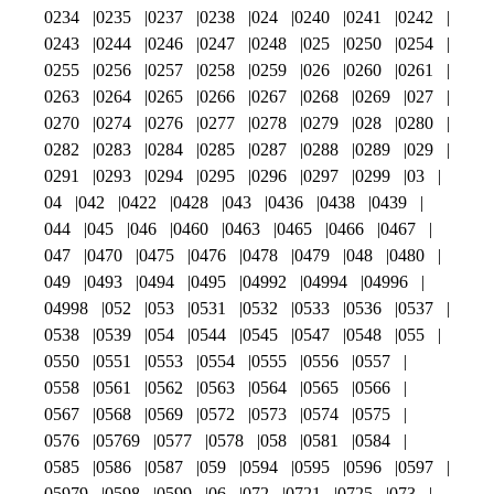
0234
0235
0237
0238
024
0240
0241
0242
0243
0244
0246
0247
0248
025
0250
0254
0255
0256
0257
0258
0259
026
0260
0261
0263
0264
0265
0266
0267
0268
0269
027
0270
0274
0276
0277
0278
0279
028
0280
0282
0283
0284
0285
0287
0288
0289
029
0291
0293
0294
0295
0296
0297
0299
03
04
042
0422
0428
043
0436
0438
0439
044
045
046
0460
0463
0465
0466
0467
047
0470
0475
0476
0478
0479
048
0480
049
0493
0494
0495
04992
04994
04996
04998
052
053
0531
0532
0533
0536
0537
0538
0539
054
0544
0545
0547
0548
055
0550
0551
0553
0554
0555
0556
0557
0558
0561
0562
0563
0564
0565
0566
0567
0568
0569
0572
0573
0574
0575
0576
05769
0577
0578
058
0581
0584
0585
0586
0587
059
0594
0595
0596
0597
05979
0598
0599
06
072
0721
0725
073