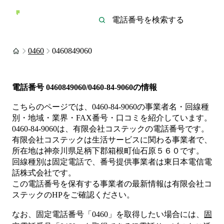
0460
0460849060
電話番号
0460849060/0460-84-9060
の情報
こちらのページでは、
0460-84-9060
の事業者名・回線種
別・地域・業界・FAX番号・口コミを紹介しています。
0460-84-9060
は、
有限会社コステック
の電話番号です。
有限会社コステックは
生活サービス
に関わる事業者
で、
所在地は神奈川県足柄下郡箱根町仙石原５６０
です。
回線種別は
固定電話
で、番号提供事業者は
東日本電信電
話株式会社
です。
この電話番号を保有する事業者の最新情報は
有限会社コ
ステック
のHP
をご確認ください。
なお、固定電話番号「
0460
」を取得したい場合には、
固