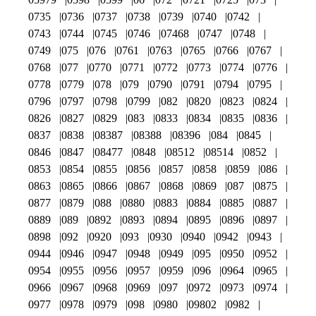
0735
0736
0737
0738
0739
0740
0742
0743
0744
0745
0746
07468
0747
0748
0749
075
076
0761
0763
0765
0766
0767
0768
077
0770
0771
0772
0773
0774
0776
0778
0779
078
079
0790
0791
0794
0795
0796
0797
0798
0799
082
0820
0823
0824
0826
0827
0829
083
0833
0834
0835
0836
0837
0838
08387
08388
08396
084
0845
0846
0847
08477
0848
08512
08514
0852
0853
0854
0855
0856
0857
0858
0859
086
0863
0865
0866
0867
0868
0869
087
0875
0877
0879
088
0880
0883
0884
0885
0887
0889
089
0892
0893
0894
0895
0896
0897
0898
092
0920
093
0930
0940
0942
0943
0944
0946
0947
0948
0949
095
0950
0952
0954
0955
0956
0957
0959
096
0964
0965
0966
0967
0968
0969
097
0972
0973
0974
0977
0978
0979
098
0980
09802
0982